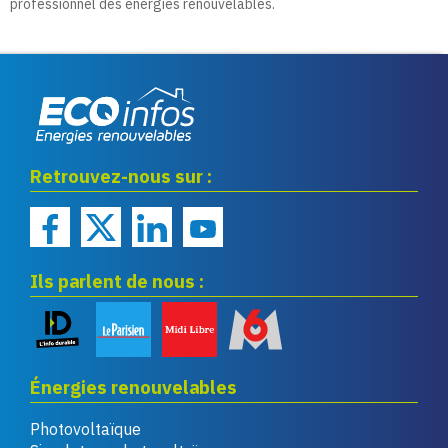
professionnel des énergies renouvelables.
Eco infos énergies
Retrouvez-nous sur :
renouvelables
Ils parlent de nous :
Énergies renouvelables
Photovoltaïque