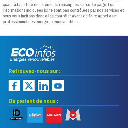
quant à la nature des éléments renseignés sur cette page. Les
informations indiquées ici ne sont pas contrôlées par nos services et
nous vous incitons donc à les contrôler avant de faire appel à un
professionnel des énergies renouvelables.
Eco infos énergies
Retrouvez-nous sur :
renouvelables
Ils parlent de nous :