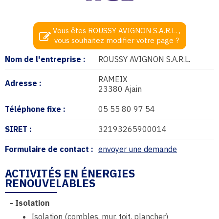
Vous êtes ROUSSY AVIGNON S.A.R.L. ,
vous souhaitez modifier votre page ?
Nom de l'entreprise :
ROUSSY AVIGNON S.A.R.L.
RAMEIX
Adresse :
23380 Ajain
Téléphone fixe :
05 55 80 97 54
SIRET :
32193265900014
Formulaire de contact :
envoyer une demande
ACTIVITÉS EN ÉNERGIES
RENOUVELABLES
-
Isolation
Isolation (combles, mur, toit, plancher)