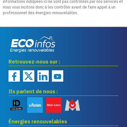
informations indiquées ici ne sont pas contrôlées par nos services et
nous vous incitons donc à les contrôler avant de faire appel à un
professionnel des énergies renouvelables.
Eco infos énergies
Retrouvez-nous sur :
renouvelables
Ils parlent de nous :
Énergies renouvelables