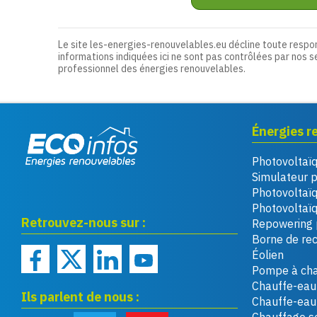
Le site les-energies-renouvelables.eu décline toute respo
informations indiquées ici ne sont pas contrôlées par nos s
professionnel des énergies renouvelables.
Énergies r
Photovoltaï
Eco infos énergies
Simulateur 
renouvelables
Photovoltaï
Photovoltaïq
Retrouvez-nous sur :
Repowering 
Borne de re
Éolien
Pompe à cha
Chauffe-eau 
Ils parlent de nous :
Chauffe-ea