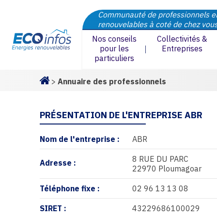
Communauté de professionnels e
renouvelables à coté de chez vou
Nos conseils
Collectivités &
pour les
Entreprises
particuliers
>
Annuaire des professionnels
Homepage
PRÉSENTATION DE L'ENTREPRISE ABR
Nom de l'entreprise :
ABR
8 RUE DU PARC
Adresse :
22970 Ploumagoar
Téléphone fixe :
02 96 13 13 08
SIRET :
43229686100029