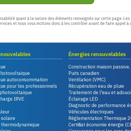
nsabilité quant à la nature des éléments renseignés sur cette page. Les
ervices et nous vous incitons donc à les contrôler avant de faire appel à 
enouvelables
Énergies renouvelables
que
Construction maison passive
photovoltaïque
Puits canadien
que autoconsommation
Ventilation (VMC)
ue pour les professionnels
Récupération eau de pluie
photovoltaïque
Traitement de l'eau et adouc
charge IRVE
Éclairage LED
Diagnostic de performance é
leur
Véhicules électriques
solaire
Réglementation Thermique 
u thermodynamique
Certificat économie énergie (C