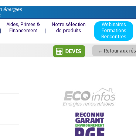
n énergies
s
Aides, Primes &
Notre sélection
Webinaires
Financement
de produits
Formations
Rencontres
DEVIS
← Retour aux rés