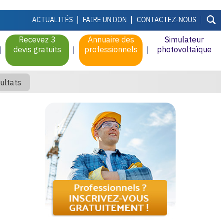
ACTUALITÉS
FAIRE UN DON
CONTACTEZ-NOUS
Recevez 3
Annuaire des
Simulateur
devis gratuits
professionnels
photovoltaïque
ultats