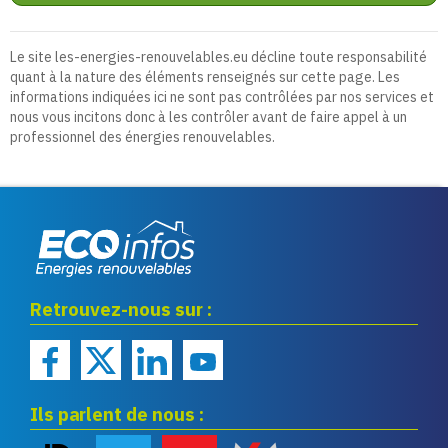
Le site les-energies-renouvelables.eu décline toute responsabilité
quant à la nature des éléments renseignés sur cette page. Les
informations indiquées ici ne sont pas contrôlées par nos services et
nous vous incitons donc à les contrôler avant de faire appel à un
professionnel des énergies renouvelables.
Eco infos énergies
Retrouvez-nous sur :
renouvelables
Ils parlent de nous :