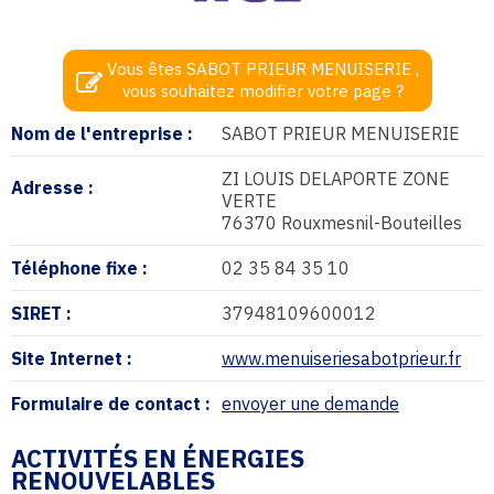
Vous êtes SABOT PRIEUR MENUISERIE ,
vous souhaitez modifier votre page ?
Nom de l'entreprise :
SABOT PRIEUR MENUISERIE
ZI LOUIS DELAPORTE ZONE
Adresse :
VERTE
76370 Rouxmesnil-Bouteilles
Téléphone fixe :
02 35 84 35 10
SIRET :
37948109600012
Site Internet :
www.menuiseriesabotprieur.fr
Formulaire de contact :
envoyer une demande
ACTIVITÉS EN ÉNERGIES
RENOUVELABLES