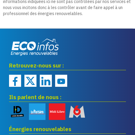
informations indiquées ici ne sont pas contrôlées par nos services et
nous vous incitons donc à les contrôler avant de faire appel à un
professionnel des énergies renouvelables.
Eco infos énergies
Retrouvez-nous sur :
renouvelables
Ils parlent de nous :
Énergies renouvelables