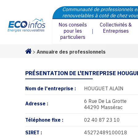
Communauté de professionnels e
renouvelables à coté de chez vou
Nos conseils
Collectivités &
pour les
Entreprises
particuliers
>
Annuaire des professionnels
Homepage
PRÉSENTATION DE L'ENTREPRISE HOUGU
Nom de l'entreprise :
HOUGUET ALAIN
6 Rue De La Grotte
Adresse :
44290 Massérac
Téléphone fixe :
02 40 87 23 10
SIRET :
45272489100018