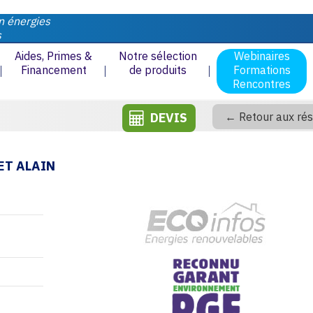
n énergies
s
Aides, Primes &
Notre sélection
Webinaires
Financement
de produits
Formations
Rencontres
DEVIS
← Retour aux rés
ET ALAIN