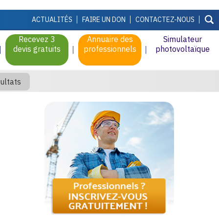
ACTUALITÉS
FAIRE UN DON
CONTACTEZ-NOUS
Recevez 3
Annuaire des
Simulateur
devis gratuits
professionnels
photovoltaïque
ultats