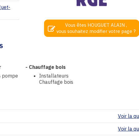
guet-
Vous êtes HOUGUET ALAIN ,
vous souhaitez modifier votre page ?
S
r
-
Chauffage bois
rs pompe
Installateurs
Chauffage bois
Voir la qua
Voir la qua