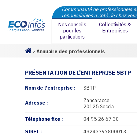
Communauté de professionnels e
renouvelables à coté de chez vou
Nos conseils
Collectivités &
pour les
Entreprises
particuliers
>
Annuaire des professionnels
Homepage
PRÉSENTATION DE L'ENTREPRISE SBTP
Nom de l'entreprise :
SBTP
Zancaracce
Adresse :
20125 Soccia
Téléphone fixe :
04 95 26 67 30
SIRET :
43243797800013