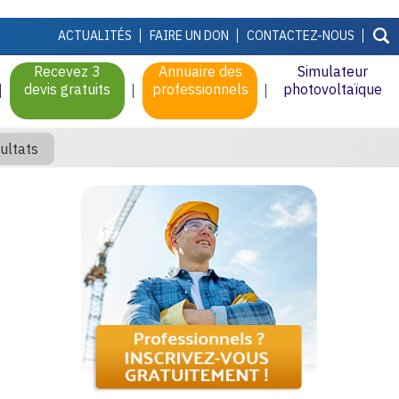
ACTUALITÉS
FAIRE UN DON
CONTACTEZ-NOUS
Recevez 3
Annuaire des
Simulateur
devis gratuits
professionnels
photovoltaïque
ultats