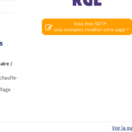
p
Vous êtes SBTP ,
vous souhaitez modifier votre page ?
S
aire /
 chauffe-
ffage
Voir la qua