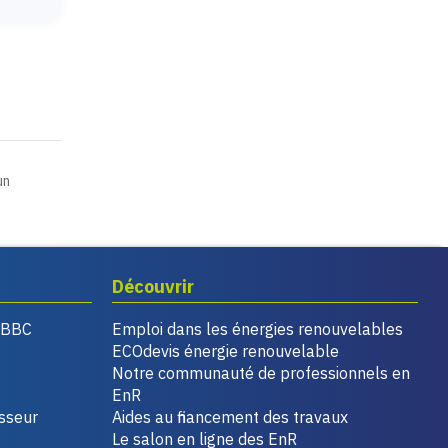
un
Découvrir
, BBC
Emploi dans les énergies renouvelables
ECOdevis énergie renouvelable
Notre communauté de professionnels en
EnR
isseur
Aides au financement des travaux
Le salon en ligne des EnR