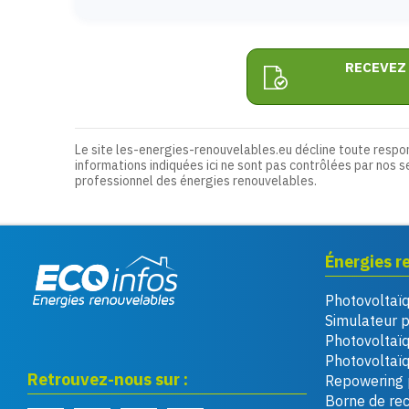
RECEVEZ
Le site les-energies-renouvelables.eu décline toute respo
informations indiquées ici ne sont pas contrôlées par nos s
professionnel des énergies renouvelables.
Énergies r
Photovoltaï
Eco infos énergies
Simulateur 
renouvelables
Photovoltaï
Photovoltaïq
Retrouvez-nous sur :
Repowering 
Borne de re