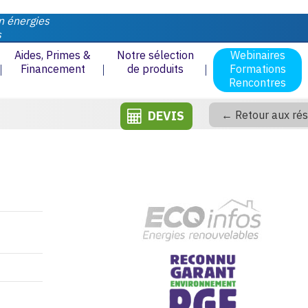
n énergies
s
Aides, Primes &
Notre sélection
Webinaires
Financement
de produits
Formations
Rencontres
DEVIS
← Retour aux rés