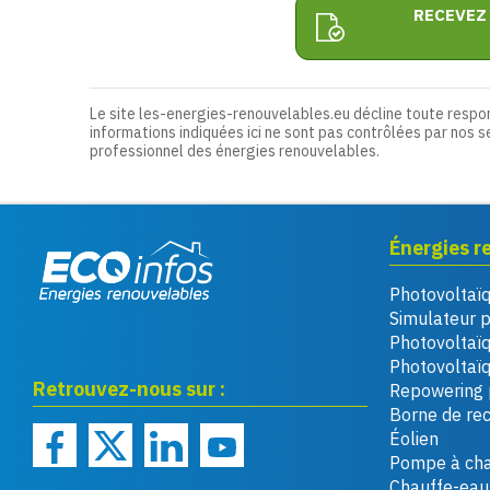
RECEVEZ
Le site les-energies-renouvelables.eu décline toute respo
informations indiquées ici ne sont pas contrôlées par nos s
professionnel des énergies renouvelables.
Énergies r
Photovoltaï
Eco infos énergies
Simulateur 
renouvelables
Photovoltaï
Photovoltaïq
Retrouvez-nous sur :
Repowering 
Borne de re
Éolien
Pompe à cha
Chauffe-eau 