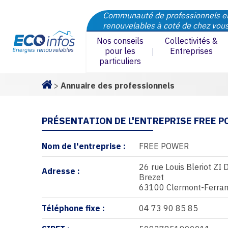
Communauté de professionnels e
renouvelables à coté de chez vou
Nos conseils
Collectivités &
pour les
Entreprises
particuliers
>
Annuaire des professionnels
Homepage
PRÉSENTATION DE L'ENTREPRISE FREE 
Nom de l'entreprise :
FREE POWER
26 rue Louis Bleriot ZI 
Adresse :
Brezet
63100 Clermont-Ferra
Téléphone fixe :
04 73 90 85 85