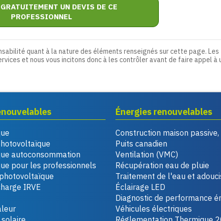
 GRATUITEMENT UN DEVIS DE CE
PROFESSIONNEL
nsabilité quant à la nature des éléments renseignés sur cette page. Les
ervices et nous vous incitons donc à les contrôler avant de faire appel à 
enouvelables
Énergies renouvelables
que
Construction maison passive
photovoltaïque
Puits canadien
que autoconsommation
Ventilation (VMC)
ue pour les professionnels
Récupération eau de pluie
photovoltaïque
Traitement de l'eau et adouc
charge IRVE
Éclairage LED
Diagnostic de performance é
leur
Véhicules électriques
solaire
Réglementation Thermique 