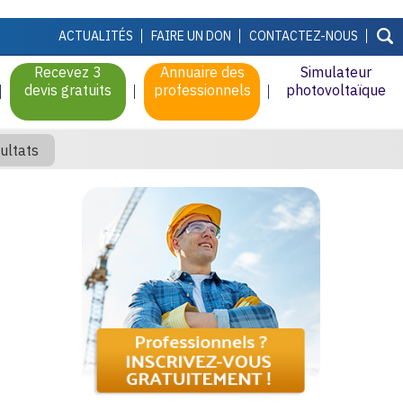
ACTUALITÉS
FAIRE UN DON
CONTACTEZ-NOUS
Recevez 3
Annuaire des
Simulateur
devis gratuits
professionnels
photovoltaïque
ultats