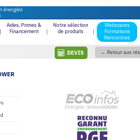
n énergies
s
Aides, Primes &
Notre sélection
Webinaires
Financement
de produits
Formations
Rencontres
DEVIS
← Retour aux rés
POWER
Du
nd