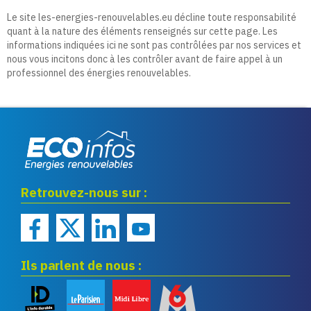
Le site les-energies-renouvelables.eu décline toute responsabilité
quant à la nature des éléments renseignés sur cette page. Les
informations indiquées ici ne sont pas contrôlées par nos services et
nous vous incitons donc à les contrôler avant de faire appel à un
professionnel des énergies renouvelables.
Eco infos énergies
Retrouvez-nous sur :
renouvelables
Ils parlent de nous :