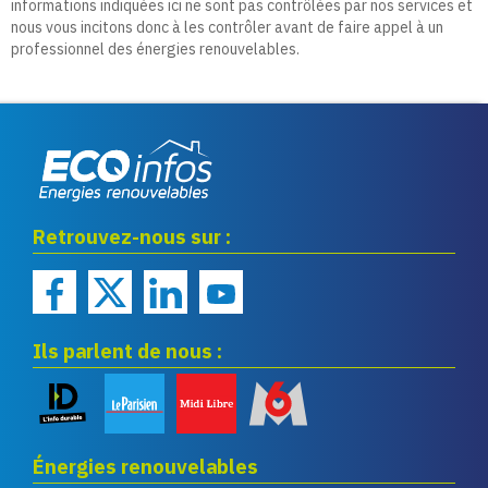
informations indiquées ici ne sont pas contrôlées par nos services et
nous vous incitons donc à les contrôler avant de faire appel à un
professionnel des énergies renouvelables.
Eco infos énergies
Retrouvez-nous sur :
renouvelables
Ils parlent de nous :
Énergies renouvelables