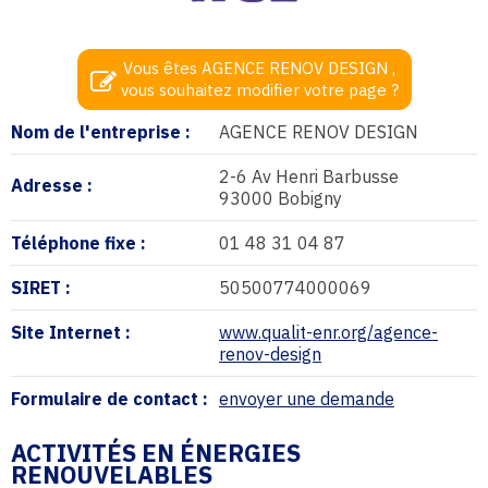
Vous êtes AGENCE RENOV DESIGN ,
vous souhaitez modifier votre page ?
Nom de l'entreprise :
AGENCE RENOV DESIGN
2-6 Av Henri Barbusse
Adresse :
93000 Bobigny
Téléphone fixe :
01 48 31 04 87
SIRET :
50500774000069
Site Internet :
www.qualit-enr.org/agence-
renov-design
Formulaire de contact :
envoyer une demande
ACTIVITÉS EN ÉNERGIES
RENOUVELABLES