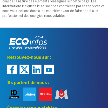
quant à la nature des éléments renseignés sur cette page. Les
informations indiquées ici ne sont pas contrôlées par nos services et
nous vous incitons donc à les contrôler avant de faire appel à un
professionnel des énergies renouvelables.
Eco infos énergies
Retrouvez-nous sur :
renouvelables
Ils parlent de nous :