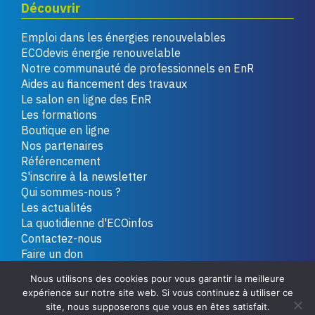
Découvrir
Emploi dans les énergies renouvelables
ECOdevis énergie renouvelable
Notre communauté de professionnels en EnR
Aides au financement des travaux
Le salon en ligne des EnR
Les formations
Boutique en ligne
Nos partenaires
Référencement
S'inscrire à la newsletter
Qui sommes-nous ?
Les actualités
La quotidienne d'ECOinfos
Contactez-nous
Faire un don
Nous utilisons des cookies pour vous garantir la meilleure
expérience sur notre site web. Si vous continuez à utiliser ce
Copyright 2026 - Tous droits réservés
Plan du site
site, nous supposerons que vous en êtes satisfait.