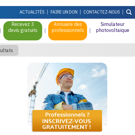
ACTUALITÉS
FAIRE UN DON
CONTACTEZ-NOUS
Recevez 3
Annuaire des
Simulateur
devis gratuits
professionnels
photovoltaïque
ultats