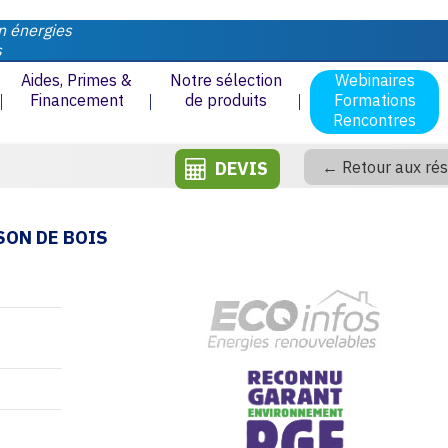
n énergies
s
Aides, Primes &
Notre sélection
Webinaires
Financement
de produits
Formations
Rencontres
DEVIS
← Retour aux rés
SON DE BOIS