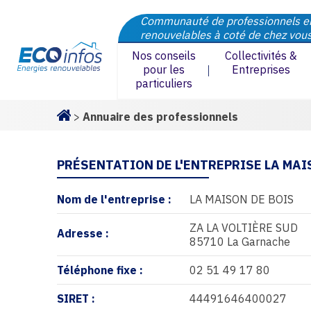
Communauté de professionnels e
renouvelables à coté de chez vou
Nos conseils
Collectivités &
pour les
Entreprises
particuliers
>
Annuaire des professionnels
Homepage
PRÉSENTATION DE L'ENTREPRISE LA MAI
Nom de l'entreprise :
LA MAISON DE BOIS
ZA LA VOLTIÈRE SUD
Adresse :
85710 La Garnache
Téléphone fixe :
02 51 49 17 80
SIRET :
44491646400027