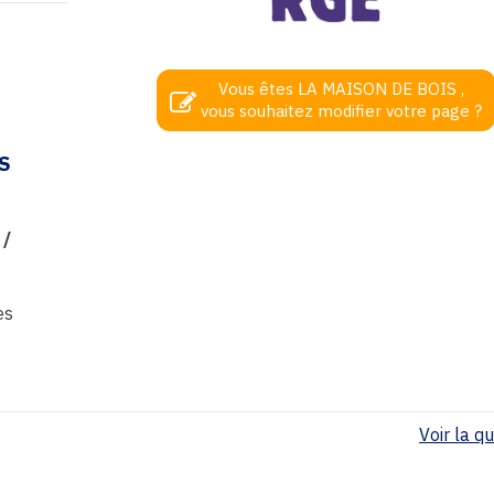
Vous êtes LA MAISON DE BOIS ,
vous souhaitez modifier votre page ?
S
 /
es
Voir la qua