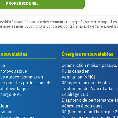
PROFESSIONNEL
nsabilité quant à la nature des éléments renseignés sur cette page. Les
ervices et nous vous incitons donc à les contrôler avant de faire appel à 
enouvelables
Énergies renouvelables
que
Construction maison passive
photovoltaïque
Puits canadien
que autoconsommation
Ventilation (VMC)
ue pour les professionnels
Récupération eau de pluie
photovoltaïque
Traitement de l'eau et adouc
charge IRVE
Éclairage LED
Diagnostic de performance é
leur
Véhicules électriques
solaire
Réglementation Thermique 
u thermodynamique
Certificat économie énergie (C