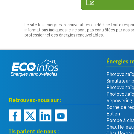
Le site les-energies-renouvelables.eu décline toute respo
informations indiquées ici ne sont pas contrôlées par nos s
professionnel des énergies renouvelables.
Énergies r
Photovoltaï
Eco infos énergies
Simulateur 
renouvelables
Photovoltaï
Photovoltaïq
Retrouvez-nous sur :
Repowering 
Borne de re
Éolien
Pompe à cha
Chauffe-eau 
Ils parlent de nous :
Chauffe-ea