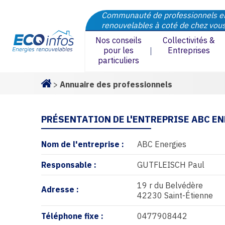
Communauté de professionnels e
renouvelables à coté de chez vou
Nos conseils
Collectivités &
pour les
Entreprises
particuliers
>
Annuaire des professionnels
Homepage
PRÉSENTATION DE L'ENTREPRISE ABC E
Nom de l'entreprise :
ABC Energies
Responsable :
GUTFLEISCH Paul
19 r du Belvédère
Adresse :
42230 Saint-Étienne
Téléphone fixe :
0477908442