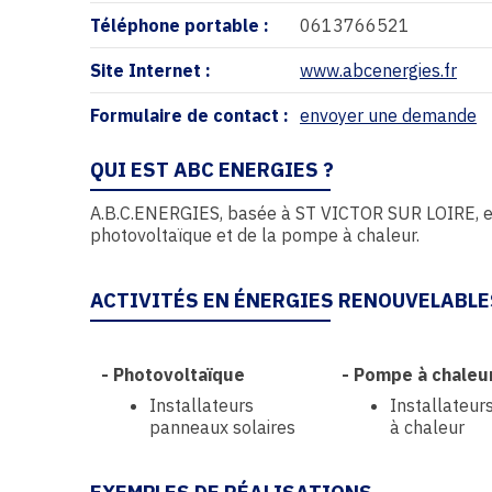
Téléphone portable :
0613766521
Site Internet :
www.abcenergies.fr
Formulaire de contact :
envoyer une demande
QUI EST ABC ENERGIES ?
A.B.C.ENERGIES, basée à ST VICTOR SUR LOIRE, est 
photovoltaïque et de la pompe à chaleur.
ACTIVITÉS EN ÉNERGIES RENOUVELABLE
-
Photovoltaïque
-
Pompe à chaleu
Installateurs
Installateu
panneaux solaires
à chaleur