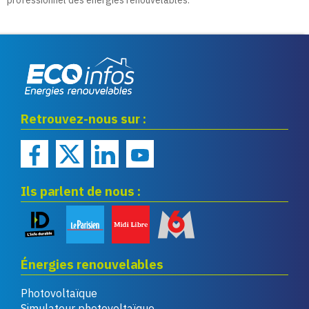
professionnel des énergies renouvelables.
Eco infos énergies
Retrouvez-nous sur :
renouvelables
Ils parlent de nous :
Énergies renouvelables
Photovoltaïque
Simulateur photovoltaïque