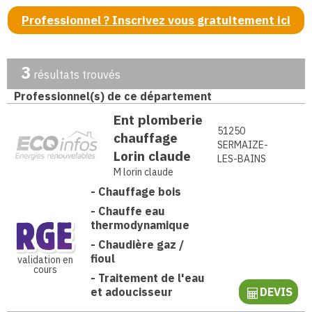
Professionnel ? Inscrivez vous gratuitement ici
3
résultats trouvés
Professionnel(s) de ce département
Ent plomberie
51250
chauffage
SERMAIZE-
Lorin claude
LES-BAINS
M lorin claude
-
Chauffage bois
-
Chauffe eau
thermodynamique
-
Chaudière gaz /
fioul
validation en
cours
-
Traitement de l'eau
et adoucisseur
DEVIS