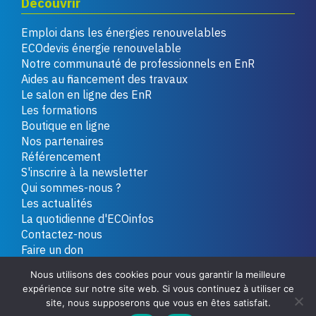
Découvrir
Emploi dans les énergies renouvelables
ECOdevis énergie renouvelable
Notre communauté de professionnels en EnR
Aides au financement des travaux
Le salon en ligne des EnR
Les formations
Boutique en ligne
Nos partenaires
Référencement
S'inscrire à la newsletter
Qui sommes-nous ?
Les actualités
La quotidienne d'ECOinfos
Contactez-nous
Faire un don
Nous utilisons des cookies pour vous garantir la meilleure
expérience sur notre site web. Si vous continuez à utiliser ce
Copyright 2026 - Tous droits réservés
Plan du site
site, nous supposerons que vous en êtes satisfait.
Mentions légales
Politique de confidentialité