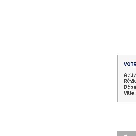
VOTR
Activ
Régio
Dépa
Ville 