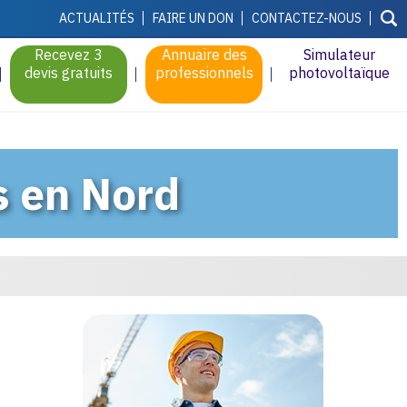
ACTUALITÉS
FAIRE UN DON
CONTACTEZ-NOUS
Recevez 3
Annuaire des
Simulateur
devis gratuits
professionnels
photovoltaïque
s en Nord