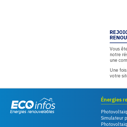
REJOI
RENOU
Vous ête
notre ré
une com
Une fois
votre si
Énergies r
Photovoltaï
Eco infos énergies
Simulateur 
renouvelables
Photovoltaï