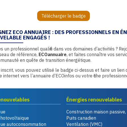
Télécharger le badge
GNEZ ECO ANNUAIRE : DES PROFESSIONNELS EN É
VELABLE ENGAGÉS !
s un professionnel qualifié dans vos domaines d’activités ? Rej
seau de référence,
ECOannuaire
, et faites connaître vos servi
munauté en quête de transition énergétique.
 inscrit, vous pouvez utilisé le badge ci-dessus et faire un lien
te internet vers l’annuaire d’ECOinfos ou votre fiche professionn
enouvelables
Énergies renouvelables
que
Construction maison passive
photovoltaïque
Puits canadien
que autoconsommation
Ventilation (VMC)