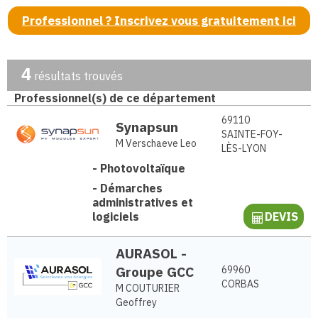
Professionnel ? Inscrivez vous gratuitement ici
4
résultats trouvés
Professionnel(s) de ce département
69110
Synapsun
SAINTE-FOY-
M Verschaeve Leo
LÈS-LYON
-
Photovoltaïque
-
Démarches
administratives et
logiciels
DEVIS
AURASOL -
Groupe GCC
69960
CORBAS
M COUTURIER
Geoffrey