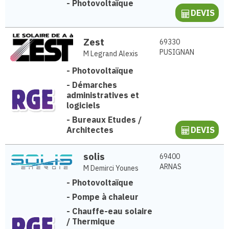
-
Photovoltaïque
DEVIS
Zest
69330
PUSIGNAN
M Legrand Alexis
-
Photovoltaïque
-
Démarches
administratives et
logiciels
-
Bureaux Etudes /
Architectes
DEVIS
solis
69400
ARNAS
M Demirci Younes
-
Photovoltaïque
-
Pompe à chaleur
-
Chauffe-eau solaire
/ Thermique