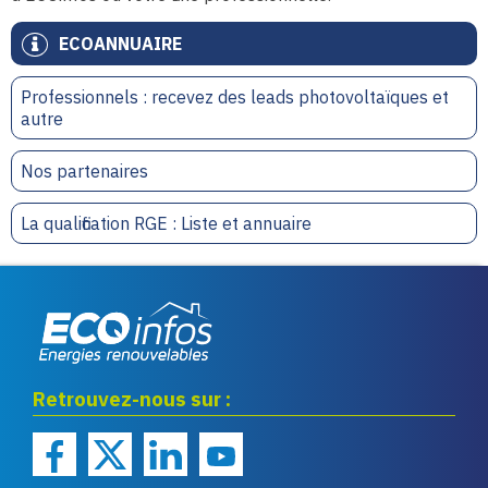
ECOANNUAIRE
Professionnels : recevez des leads photovoltaïques et
autre
Nos partenaires
La qualification RGE : Liste et annuaire
Eco infos énergies
Retrouvez-nous sur :
renouvelables