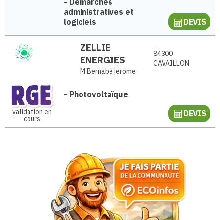
-
Démarches
administratives et
logiciels
DEVIS
ZELLIE
84300
ENERGIES
CAVAILLON
M Bernabé jerome
-
Photovoltaïque
validation en
DEVIS
cours