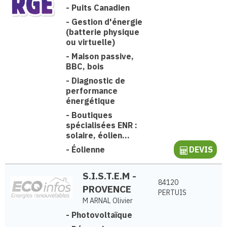
-
Puits Canadien
-
Gestion d'énergie
(batterie physique
ou virtuelle)
-
Maison passive,
BBC, bois
-
Diagnostic de
performance
énergétique
-
Boutiques
spécialisées ENR :
solaire, éolien...
-
Éolienne
DEVIS
S.I.S.T.E.M -
84120
PROVENCE
PERTUIS
M ARNAL Olivier
-
Photovoltaïque