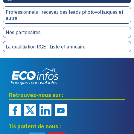
Professionnels : recevez des leads photovoltaïques et
autre
Nos partenaires
La qualification RGE : Liste et annuaire
Eco infos énergies
Retrouvez-nous sur :
renouvelables
Ils parlent de nous :