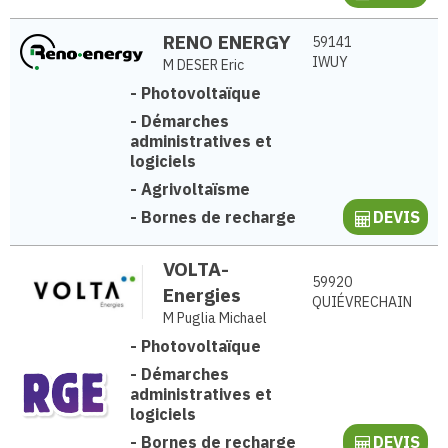
RENO ENERGY
59141
IWUY
M DESER Eric
-
Photovoltaïque
-
Démarches
administratives et
logiciels
-
Agrivoltaïsme
-
Bornes de recharge
DEVIS
VOLTA-
59920
Energies
QUIÉVRECHAIN
M Puglia Michael
-
Photovoltaïque
-
Démarches
administratives et
logiciels
-
Bornes de recharge
DEVIS