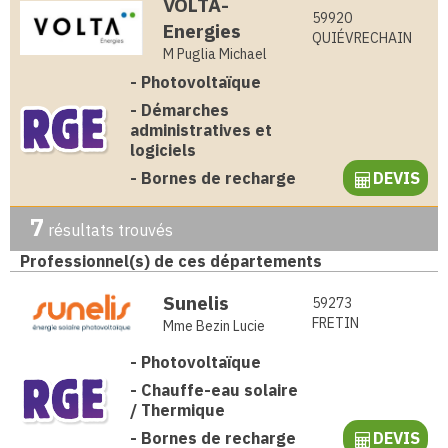
VOLTA-
59920
Energies
QUIÉVRECHAIN
M Puglia Michael
-
Photovoltaïque
-
Démarches
administratives et
logiciels
-
Bornes de recharge
DEVIS
7
résultats trouvés
Professionnel(s) de ces départements
Sunelis
59273
FRETIN
Mme Bezin Lucie
-
Photovoltaïque
-
Chauffe-eau solaire
/ Thermique
-
Bornes de recharge
DEVIS