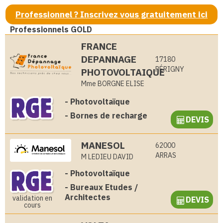
Professionnel ? Inscrivez vous gratuitement ici
Professionnels GOLD
FRANCE
DEPANNAGE
17180
PÉRIGNY
PHOTOVOLTAIQUE
Mme BORGNE ELISE
-
Photovoltaïque
-
Bornes de recharge
DEVIS
MANESOL
62000
ARRAS
M LEDIEU DAVID
-
Photovoltaïque
-
Bureaux Etudes /
Architectes
validation en
DEVIS
cours