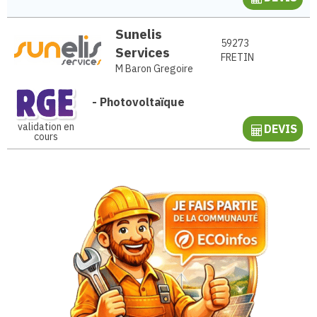
Sunelis
59273
Services
FRETIN
M Baron Gregoire
-
Photovoltaïque
validation en
DEVIS
cours