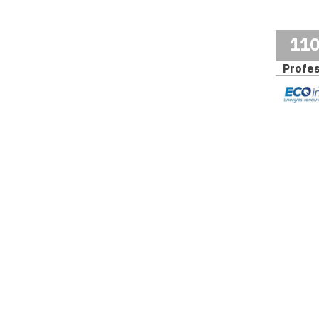
11
Profes