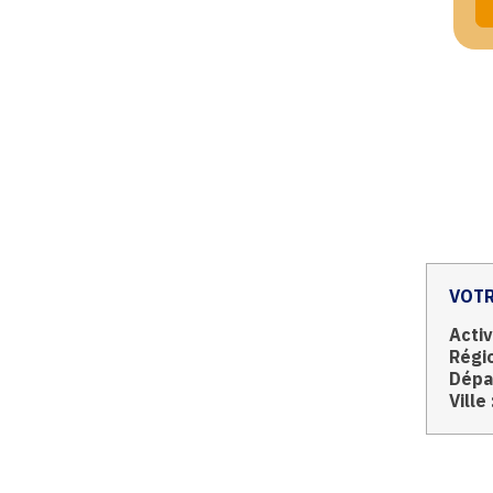
VOTR
Activ
Régio
Dépa
Ville 