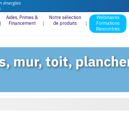
n énergies
s
Aides, Primes &
Notre sélection
Webinaires
Financement
de produits
Formations
Rencontres
s, mur, toit, planche