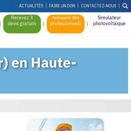
ACTUALITÉS
FAIRE UN DON
CONTACTEZ-NOUS
Recevez 3
Annuaire des
Simulateur
devis gratuits
professionnels
photovoltaïque
r) en Haute-