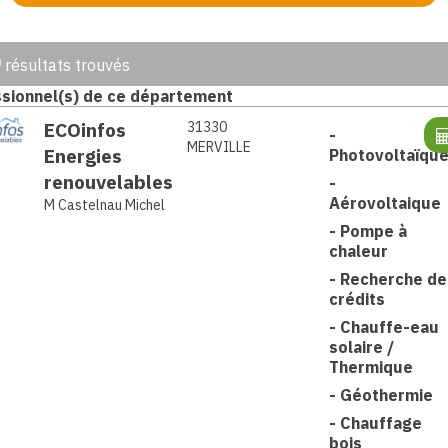
0
résultats trouvés
sionnel(s) de ce département
ECOinfos
31330
-
MERVILLE
Energies
Photovoltaïqu
renouvelables
-
Aérovoltaique
M Castelnau Michel
-
Pompe à
chaleur
-
Recherche de
crédits
-
Chauffe-eau
solaire /
Thermique
-
Géothermie
-
Chauffage
bois