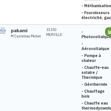
-
Méthanisatio
-
Fournisseurs
électricité, gaz
pakami
31330
-
MERVILLE
M Castelnau Michel
Photovoltaïqu
-
Aérovoltaique
-
Pompe à
chaleur
-
Chauffe-eau
solaire /
Thermique
-
Géothermie
-
Chauffage
bois
-
Chauffe eau
thermodynami