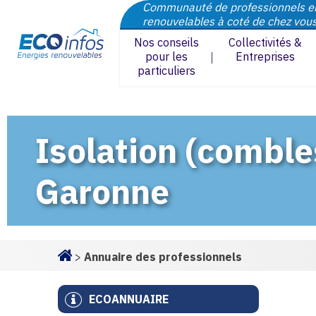
Communauté de professionnels e
renouvelables à coté de chez vou
Nos conseils
Collectivités &
pour les
Entreprises
particuliers
Isolation (comble
Garonne
>
Annuaire des professionnels
Homepage
ECOANNUAIRE