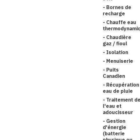
-
Bornes de
recharge
-
Chauffe eau
thermodynami
-
Chaudière
gaz / fioul
-
Isolation
-
Menuiserie
-
Puits
Canadien
-
Récupération
eau de pluie
-
Traitement d
l'eau et
adoucisseur
-
Gestion
d'énergie
(batterie
physique ou