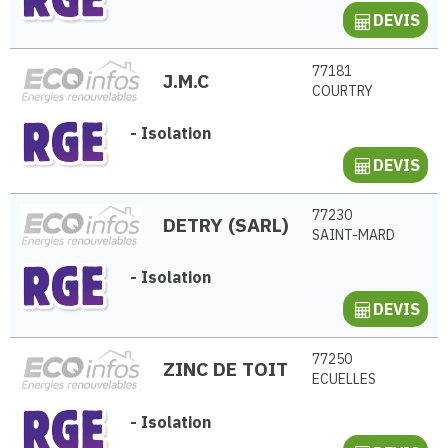
DEVIS
77181
J.M.C
COURTRY
-
Isolation
DEVIS
77230
DETRY (SARL)
SAINT-MARD
-
Isolation
DEVIS
77250
ZINC DE TOIT
ECUELLES
-
Isolation