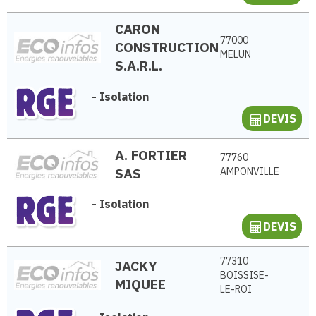
CARON
77000
CONSTRUCTION
MELUN
S.A.R.L.
-
Isolation
DEVIS
A. FORTIER
77760
SAS
AMPONVILLE
-
Isolation
DEVIS
77310
JACKY
BOISSISE-
MIQUEE
LE-ROI