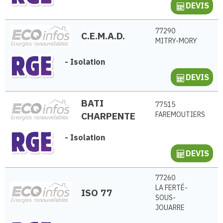
DEVIS
77290
C.E.M.A.D.
MITRY-MORY
-
Isolation
DEVIS
BATI
77515
CHARPENTE
FAREMOUTIERS
-
Isolation
DEVIS
77260
LA FERTÉ-
ISO 77
SOUS-
JOUARRE