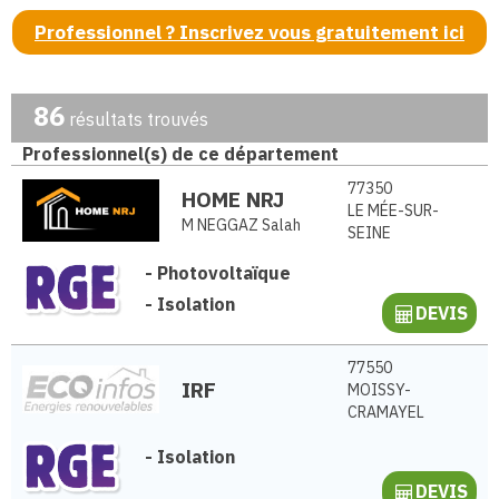
Professionnel ? Inscrivez vous gratuitement ici
86
résultats trouvés
Professionnel(s) de ce département
77350
HOME NRJ
LE MÉE-SUR-
M NEGGAZ Salah
SEINE
-
Photovoltaïque
-
Isolation
DEVIS
77550
IRF
MOISSY-
CRAMAYEL
-
Isolation
DEVIS