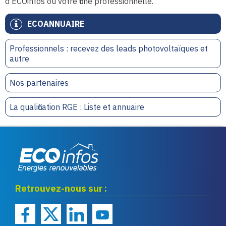
d’ECOinfos ou votre fiche professionnelle.
ECOANNUAIRE
Professionnels : recevez des leads photovoltaïques et
autre
Nos partenaires
La qualification RGE : Liste et annuaire
Eco infos énergies
Retrouvez-nous sur :
renouvelables