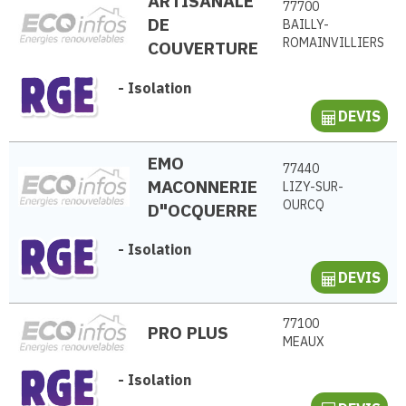
ARTISANALE
77700
DE
BAILLY-
ROMAINVILLIERS
COUVERTURE
-
Isolation
DEVIS
EMO
77440
MACONNERIE
LIZY-SUR-
OURCQ
D"OCQUERRE
-
Isolation
DEVIS
77100
PRO PLUS
MEAUX
-
Isolation