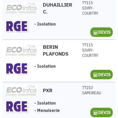
77115
DUHAILLIER
SIVRY-
C.
COURTRY
-
Isolation
DEVIS
77115
BERIN
SIVRY-
PLAFONDS
COURTRY
-
Isolation
DEVIS
77210
PXR
SAMOREAU
-
Isolation
-
Menuiserie
DEVIS