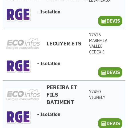
LÈS-MEAUX
-
Isolation
DEVIS
77615
MARNE LA
LECUYER ETS
VALLEE
CEDEX 3
-
Isolation
DEVIS
PEREIRA ET
77450
FILS
VIGNELY
BATIMENT
-
Isolation
DEVIS