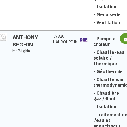
-
Isolation
-
Menuiserie
-
Ventilation
ANTHONY
59320
-
Pompe à
HAUBOURDIN
BEGHIN
chaleur
Mr Béghin
-
Chauffe-eau
solaire /
Thermique
-
Géothermie
-
Chauffe eau
thermodynami
-
Chaudière
gaz / fioul
-
Isolation
-
Traitement d
l'eau et
adoucisseur