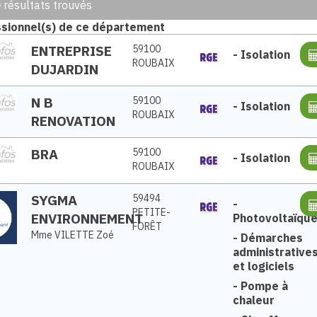
5
résultats trouvés
sionnel(s) de ce département
ENTREPRISE
59100
-
Isolation
ROUBAIX
DUJARDIN
N B
59100
-
Isolation
ROUBAIX
RENOVATION
BRA
59100
-
Isolation
ROUBAIX
SYGMA
59494
-
PETITE-
ENVIRONNEMENT
Photovoltaïqu
FORÊT
Mme VILETTE Zoé
-
Démarches
administrative
et logiciels
-
Pompe à
chaleur