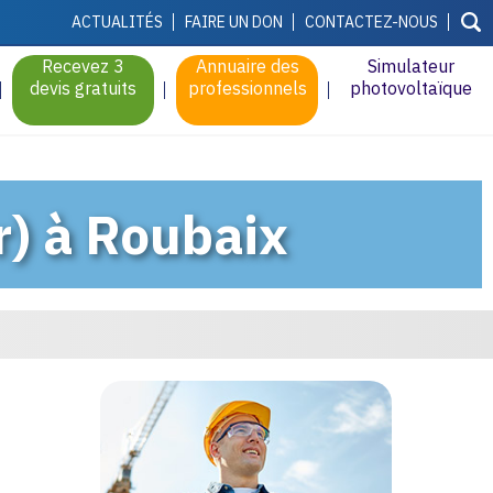
ACTUALITÉS
FAIRE UN DON
CONTACTEZ-NOUS
Recevez 3
Annuaire des
Simulateur
devis gratuits
professionnels
photovoltaïque
r) à Roubaix