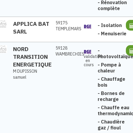
-
Rénovation
complète
APPLICA BAT
59175
-
Isolation
TEMPLEMARS
SARL
-
Menuiserie
NORD
59128
-
WAMBRECHIES
TRANSITION
Photovoltaïqu
validation
en
ENERGETIQUE
-
Pompe à
cours
chaleur
M DUPISSON
samuel
-
Chauffage
bois
-
Bornes de
recharge
-
Chauffe eau
thermodynami
-
Chaudière
gaz / fioul