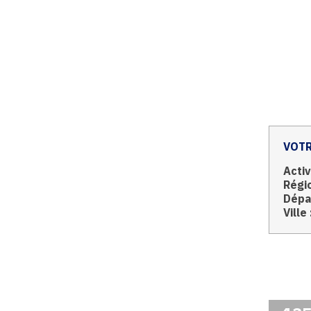
VOTR
Activ
Régio
Dépa
Ville 