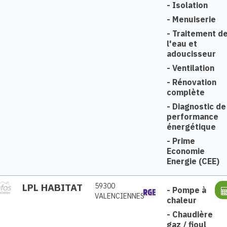
-
Isolation
-
Menuiserie
-
Traitement d
l'eau et
adoucisseur
-
Ventilation
-
Rénovation
complète
-
Diagnostic de
performance
énergétique
-
Prime
Economie
Energie (CEE)
LPL HABITAT
59300
-
Pompe à
VALENCIENNES
chaleur
-
Chaudière
gaz / fioul