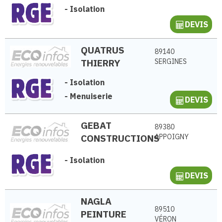
-
Isolation
DEVIS
QUATRUS
89140
THIERRY
SERGINES
-
Isolation
-
Menuiserie
DEVIS
GEBAT
89380
CONSTRUCTIONS
APPOIGNY
-
Isolation
DEVIS
NAGLA
89510
PEINTURE
VÉRON