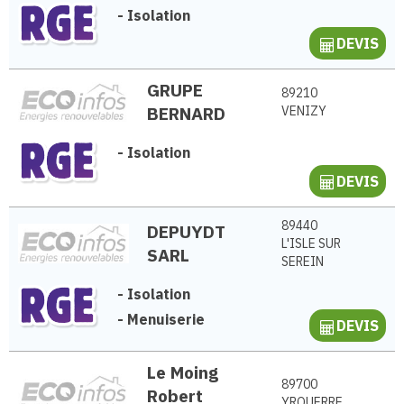
-
Isolation
DEVIS
GRUPE
89210
BERNARD
VENIZY
-
Isolation
DEVIS
89440
DEPUYDT
L'ISLE SUR
SARL
SEREIN
-
Isolation
-
Menuiserie
DEVIS
Le Moing
89700
Robert
YROUERRE