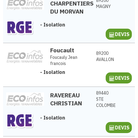
89200
CHARPENTIERS
MAGNY
DU MORVAN
-
Isolation
DEVIS
Foucault
89200
Foucauly Jean
AVALLON
francois
-
Isolation
DEVIS
89440
RAVEREAU
STE
CHRISTIAN
COLOMBE
-
Isolation
DEVIS