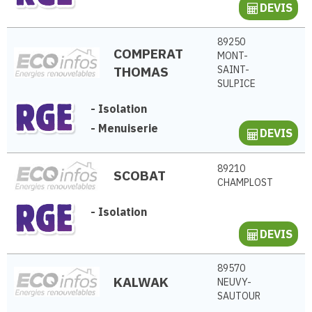
DEVIS
89250
COMPERAT
MONT-
THOMAS
SAINT-
SULPICE
-
Isolation
-
Menuiserie
DEVIS
89210
SCOBAT
CHAMPLOST
-
Isolation
DEVIS
89570
KALWAK
NEUVY-
SAUTOUR