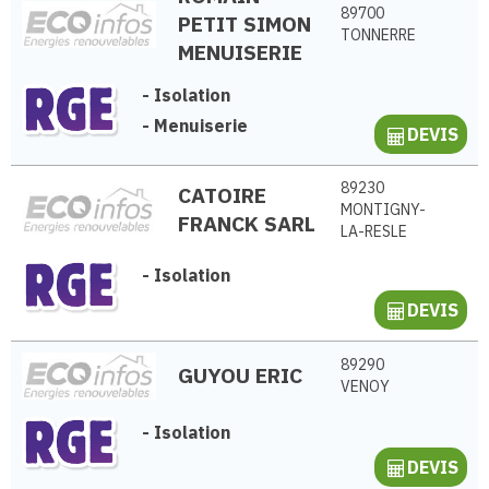
89700
PETIT SIMON
TONNERRE
MENUISERIE
-
Isolation
-
Menuiserie
DEVIS
89230
CATOIRE
MONTIGNY-
FRANCK SARL
LA-RESLE
-
Isolation
DEVIS
89290
GUYOU ERIC
VENOY
-
Isolation
DEVIS