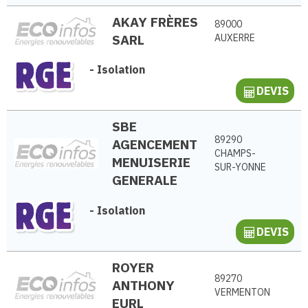
AKAY FRÈRES
89000
SARL
AUXERRE
-
Isolation
DEVIS
SBE
89290
AGENCEMENT
CHAMPS-
MENUISERIE
SUR-YONNE
GENERALE
-
Isolation
DEVIS
ROYER
89270
ANTHONY
VERMENTON
EURL