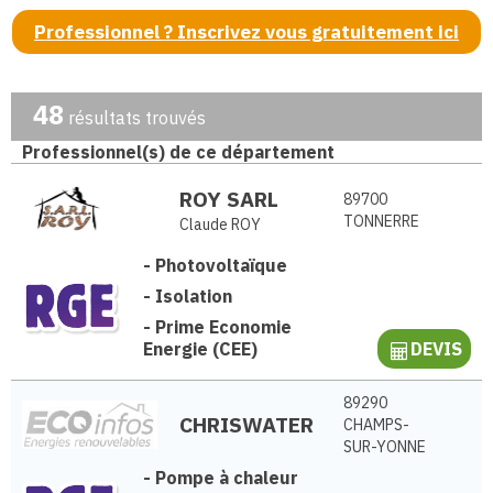
Professionnel ? Inscrivez vous gratuitement ici
48
résultats trouvés
Professionnel(s) de ce département
ROY SARL
89700
TONNERRE
Claude ROY
-
Photovoltaïque
-
Isolation
-
Prime Economie
Energie (CEE)
DEVIS
89290
CHRISWATER
CHAMPS-
SUR-YONNE
-
Pompe à chaleur