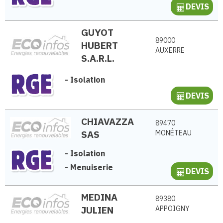
DEVIS
GUYOT
89000
HUBERT
AUXERRE
S.A.R.L.
-
Isolation
DEVIS
CHIAVAZZA
89470
SAS
MONÉTEAU
-
Isolation
-
Menuiserie
DEVIS
MEDINA
89380
JULIEN
APPOIGNY