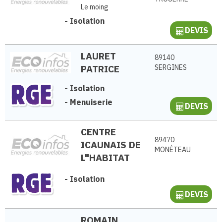
Le moing
-
Isolation
DEVIS
LAURET
89140
PATRICE
SERGINES
-
Isolation
-
Menuiserie
DEVIS
CENTRE
89470
ICAUNAIS DE
MONÉTEAU
L"HABITAT
-
Isolation
DEVIS
ROMAIN