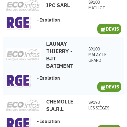
89100
IPC SARL
MAILLOT
-
Isolation
DEVIS
LAUNAY
89100
THIERRY -
MALAY-LE-
BJT
GRAND
BATIMENT
-
Isolation
DEVIS
CHEMOLLE
89190
S.A.R.L
LES SIÈGES
-
Isolation