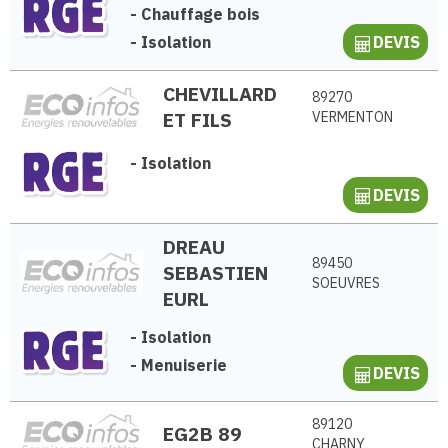
-
Chauffage bois
-
Isolation
DEVIS
CHEVILLARD
89270
ET FILS
VERMENTON
-
Isolation
DEVIS
DREAU
89450
SEBASTIEN
SOEUVRES
EURL
-
Isolation
-
Menuiserie
DEVIS
89120
EG2B 89
CHARNY