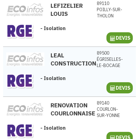
89110
LEFIZELIER
POILLY-SUR-
LOUIS
THOLON
-
Isolation
DEVIS
89500
LEAL
ÉGRISELLES-
CONSTRUCTION
LE-BOCAGE
-
Isolation
DEVIS
89140
RENOVATION
COURLON-
COURLONNAISE
SUR-YONNE
-
Isolation
DEVIS