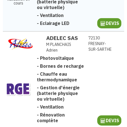
(batterie physique
cours
ou virtuelle)
-
Ventilation
-
Eclairage LED
DEVIS
ADELEC SAS
72130
FRESNAY-
M PLANCHAIS
SUR-SARTHE
Adrien
-
Photovoltaïque
-
Bornes de recharge
-
Chauffe eau
thermodynamique
-
Gestion d'énergie
(batterie physique
ou virtuelle)
-
Ventilation
-
Rénovation
complète
DEVIS