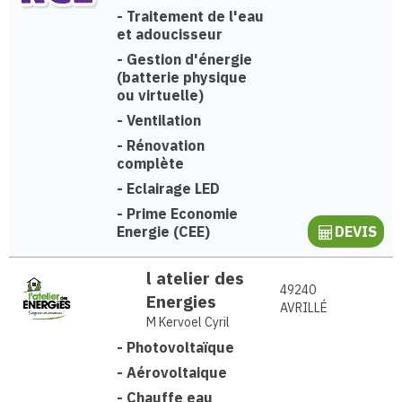
-
Traitement de l'eau
et adoucisseur
-
Gestion d'énergie
(batterie physique
ou virtuelle)
-
Ventilation
-
Rénovation
complète
-
Eclairage LED
-
Prime Economie
Energie (CEE)
DEVIS
l atelier des
49240
Energies
AVRILLÉ
M Kervoel Cyril
-
Photovoltaïque
-
Aérovoltaique
-
Chauffe eau