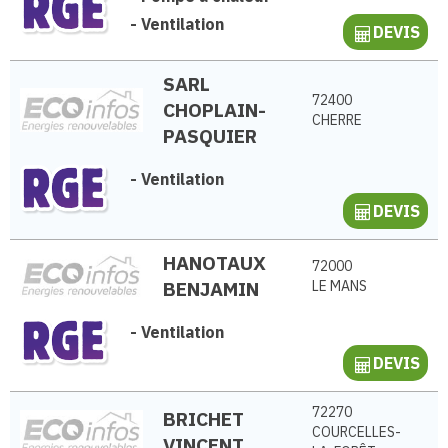
-
Ventilation
DEVIS
SARL
72400
CHOPLAIN-
CHERRE
PASQUIER
-
Ventilation
DEVIS
HANOTAUX
72000
BENJAMIN
LE MANS
-
Ventilation
DEVIS
72270
BRICHET
COURCELLES-
VINCENT