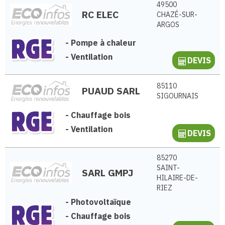
49500
RC ELEC
CHAZÉ-SUR-
ARGOS
-
Pompe à chaleur
-
Ventilation
DEVIS
85110
PUAUD SARL
SIGOURNAIS
-
Chauffage bois
-
Ventilation
DEVIS
85270
SAINT-
SARL GMPJ
HILAIRE-DE-
RIEZ
-
Photovoltaïque
-
Chauffage bois