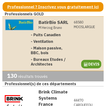
Professionnel ? Inscrivez vous gratuitement ici
Professionnels GOLD
BatirBio SARL
68580
MOOSLARGUE
M Herzog Bruno
-
Puits Canadien
-
Ventilation
-
Maison passive,
BBC, bois
-
Bureaux Etudes /
Architectes
DEVIS
130
résultats trouvés
Professionnel(s) de ces départements
Brink Climate
Systems
44470
France
CARQUEFOU