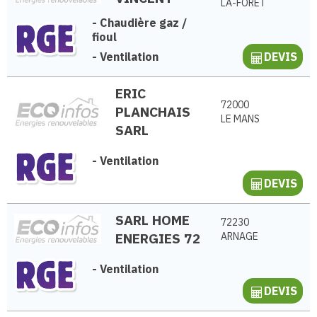
LA-FORÊT
-
Chaudière gaz /
fioul
-
Ventilation
DEVIS
ERIC
72000
PLANCHAIS
LE MANS
SARL
-
Ventilation
DEVIS
SARL HOME
72230
ENERGIES 72
ARNAGE
-
Ventilation
DEVIS