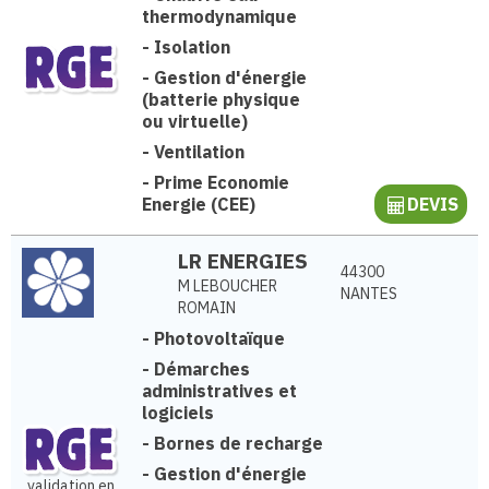
thermodynamique
-
Isolation
-
Gestion d'énergie
(batterie physique
ou virtuelle)
-
Ventilation
-
Prime Economie
Energie (CEE)
DEVIS
LR ENERGIES
44300
M LEBOUCHER
NANTES
ROMAIN
-
Photovoltaïque
-
Démarches
administratives et
logiciels
-
Bornes de recharge
-
Gestion d'énergie
validation en