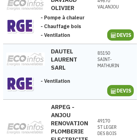
49670
OLIVIER
VALANJOU
-
Pompe à chaleur
-
Chauffage bois
-
Ventilation
DEVIS
DAUTEL
85150
LAURENT
SAINT-
MATHURIN
SARL
-
Ventilation
DEVIS
ARPEG -
ANJOU
49170
RENOVATION
ST LEGER
PLOMBERIE
DES BOIS
ELECTRICITE