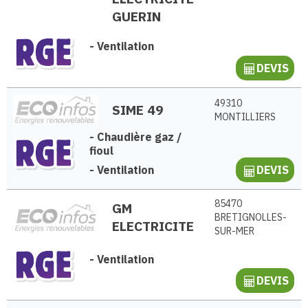
GUERIN
-
Ventilation
DEVIS
49310
SIME 49
MONTILLIERS
-
Chaudière gaz /
fioul
-
Ventilation
DEVIS
85470
GM
BRETIGNOLLES-
ELECTRICITE
SUR-MER
-
Ventilation
DEVIS