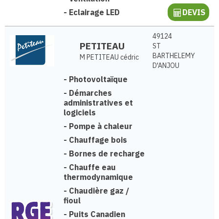
-
Eclairage LED
DEVIS
49124
PETITEAU
ST
BARTHELEMY
M PETITEAU cédric
D'ANJOU
-
Photovoltaïque
-
Démarches
administratives et
logiciels
-
Pompe à chaleur
-
Chauffage bois
-
Bornes de recharge
-
Chauffe eau
thermodynamique
-
Chaudière gaz /
fioul
-
Puits Canadien