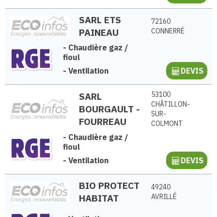
SARL ETS
72160
PAINEAU
CONNERRÉ
-
Chaudière gaz /
fioul
-
Ventilation
DEVIS
SARL
53100
CHÂTILLON-
BOURGAULT -
SUR-
FOURREAU
COLMONT
-
Chaudière gaz /
fioul
-
Ventilation
DEVIS
BIO PROTECT
49240
HABITAT
AVRILLÉ