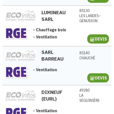
85130
LUMINEAU
LES LANDES-
SARL
GENUSSON
-
Chauffage bois
-
Ventilation
DEVIS
SARL
85140
BARREAU
CHAUCHÉ
-
Ventilation
DEVIS
49280
DIXNEUF
LA
(EURL)
SÉGUINIÈRE
-
Ventilation