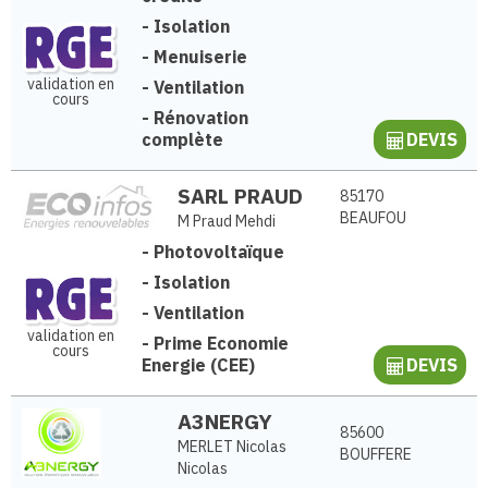
-
Isolation
-
Menuiserie
validation en
-
Ventilation
cours
-
Rénovation
complète
DEVIS
SARL PRAUD
85170
BEAUFOU
M Praud Mehdi
-
Photovoltaïque
-
Isolation
-
Ventilation
validation en
-
Prime Economie
cours
Energie (CEE)
DEVIS
A3NERGY
85600
MERLET Nicolas
BOUFFERE
Nicolas