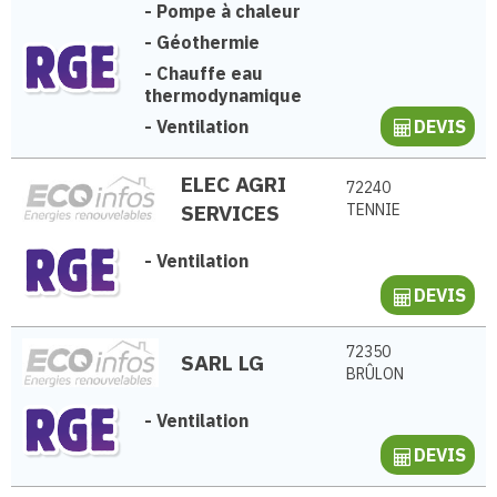
-
Pompe à chaleur
-
Géothermie
-
Chauffe eau
thermodynamique
-
Ventilation
DEVIS
ELEC AGRI
72240
SERVICES
TENNIE
-
Ventilation
DEVIS
72350
SARL LG
BRÛLON
-
Ventilation
DEVIS