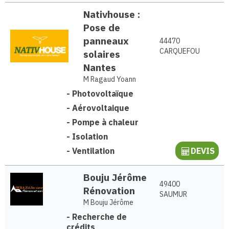
Nativhouse :
Pose de
panneaux
44470
CARQUEFOU
solaires
Nantes
M Ragaud Yoann
-
Photovoltaïque
-
Aérovoltaique
-
Pompe à chaleur
-
Isolation
-
Ventilation
DEVIS
Bouju Jérôme
49400
Rénovation
SAUMUR
M Bouju Jérôme
-
Recherche de
crédits