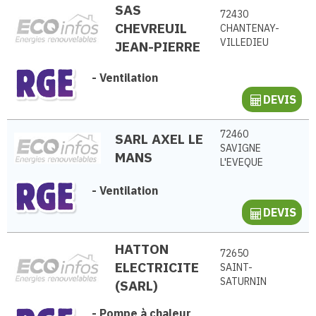
SAS
72430
CHEVREUIL
CHANTENAY-
VILLEDIEU
JEAN-PIERRE
-
Ventilation
DEVIS
72460
SARL AXEL LE
SAVIGNE
MANS
L'EVEQUE
-
Ventilation
DEVIS
HATTON
72650
ELECTRICITE
SAINT-
SATURNIN
(SARL)
-
Pompe à chaleur