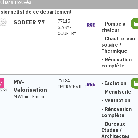
ultats trouvés
sionnel(s) de ce département
SODEER 77
77115
-
Pompe à
SIVRY-
chaleur
COURTRY
-
Chauffe-eau
solaire /
Thermique
-
Rénovation
complète
MV-
77184
-
Isolation
ÉMERAINVILLE
Valorisation
-
Menuiserie
M Wilmet Emeric
-
Ventilation
-
Rénovation
complète
-
Bureaux
Etudes /
Architectes