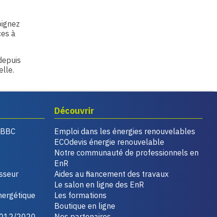
oignez
ces à
 depuis
elle.
Découvrir
, BBC
Emploi dans les énergies renouvelables
ECOdevis énergie renouvelable
Notre communauté de professionnels en
EnR
isseur
Aides au financement des travaux
Le salon en ligne des EnR
nergétique
Les formations
Boutique en ligne
2012/2020
Nos partenaires