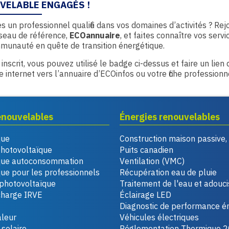
VELABLE ENGAGÉS !
s un professionnel qualifié dans vos domaines d’activités ? Rej
seau de référence,
ECOannuaire
, et faites connaître vos servi
munauté en quête de transition énergétique.
 inscrit, vous pouvez utilisé le badge ci-dessus et faire un lien
te internet vers l’annuaire d’ECOinfos ou votre fiche professionn
enouvelables
Énergies renouvelables
que
Construction maison passive
photovoltaïque
Puits canadien
que autoconsommation
Ventilation (VMC)
ue pour les professionnels
Récupération eau de pluie
photovoltaïque
Traitement de l'eau et adouc
charge IRVE
Éclairage LED
Diagnostic de performance é
leur
Véhicules électriques
solaire
Réglementation Thermique 