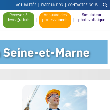
ACTUALITÉS
FAIRE UN DON
CONTACTEZ-NOUS
Recevez 3
Annuaire des
Simulateur
devis gratuits
professionnels
photovoltaïque
n Seine-et-Marne