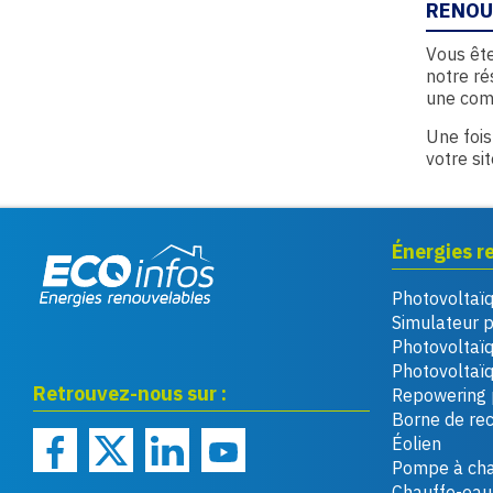
RENOU
Vous ête
notre ré
une com
Une fois
votre si
Énergies r
Photovoltaï
Eco infos énergies
Simulateur 
renouvelables
Photovoltaï
Photovoltaïq
Retrouvez-nous sur :
Repowering 
Borne de re
Éolien
Pompe à cha
Chauffe-eau 