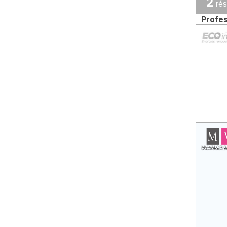
2
rés
Profes