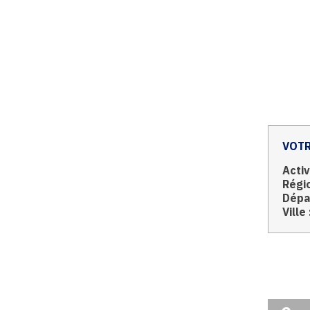
VOTR
Activ
Régio
Dépa
Ville 