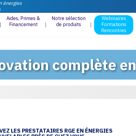
n énergies
s
Aides, Primes &
Notre sélection
Webinaires
Financement
de produits
Formations
Rencontres
novation complète e
VEZ LES PRESTATAIRES RGE EN ÉNERGIES