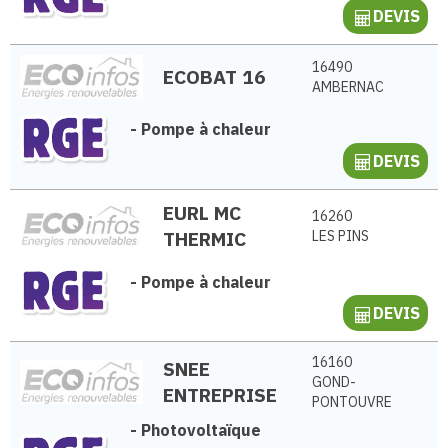
DEVIS
16490
ECOBAT 16
AMBERNAC
-
Pompe à chaleur
DEVIS
EURL MC
16260
THERMIC
LES PINS
-
Pompe à chaleur
DEVIS
16160
SNEE
GOND-
ENTREPRISE
PONTOUVRE
-
Photovoltaïque