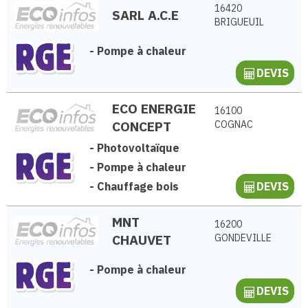
16420
SARL A.C.E
BRIGUEUIL
-
Pompe à chaleur
DEVIS
ECO ENERGIE
16100
CONCEPT
COGNAC
-
Photovoltaïque
-
Pompe à chaleur
-
Chauffage bois
DEVIS
MNT
16200
CHAUVET
GONDEVILLE
-
Pompe à chaleur
DEVIS