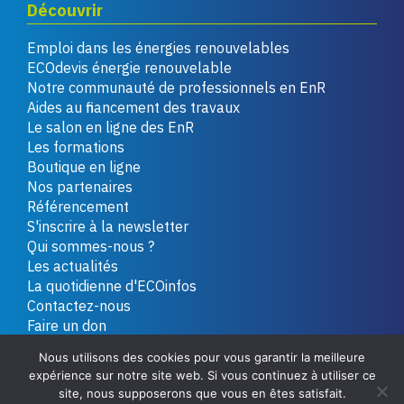
Découvrir
Emploi dans les énergies renouvelables
ECOdevis énergie renouvelable
Notre communauté de professionnels en EnR
Aides au financement des travaux
Le salon en ligne des EnR
Les formations
Boutique en ligne
Nos partenaires
Référencement
S'inscrire à la newsletter
Qui sommes-nous ?
Les actualités
La quotidienne d'ECOinfos
Contactez-nous
Faire un don
Nous utilisons des cookies pour vous garantir la meilleure
expérience sur notre site web. Si vous continuez à utiliser ce
Copyright 2026 - Tous droits réservés
Plan du site
site, nous supposerons que vous en êtes satisfait.