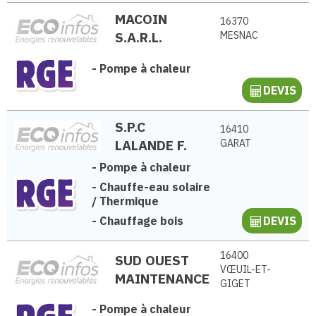
MACOIN
16370
S.A.R.L.
MESNAC
-
Pompe à chaleur
DEVIS
S.P.C
16410
LALANDE F.
GARAT
-
Pompe à chaleur
-
Chauffe-eau solaire
/ Thermique
-
Chauffage bois
DEVIS
16400
SUD OUEST
VŒUIL-ET-
MAINTENANCE
GIGET
-
Pompe à chaleur