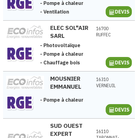
-
Pompe à chaleur
-
Ventilation
DEVIS
ELEC SOL"AIR
16700
SARL
RUFFEC
-
Photovoltaïque
-
Pompe à chaleur
-
Chauffage bois
DEVIS
MOUSNIER
16310
EMMANUEL
VERNEUIL
-
Pompe à chaleur
DEVIS
SUD OUEST
16110
EXPERT
TAPONNAT-