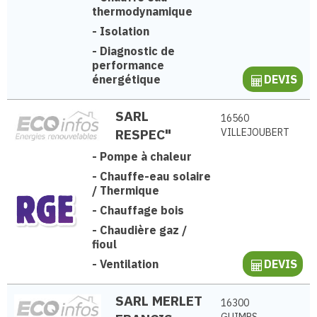
thermodynamique
-
Isolation
-
Diagnostic de
performance
énergétique
DEVIS
SARL
16560
RESPEC"
VILLEJOUBERT
-
Pompe à chaleur
-
Chauffe-eau solaire
/ Thermique
-
Chauffage bois
-
Chaudière gaz /
fioul
-
Ventilation
DEVIS
SARL MERLET
16300