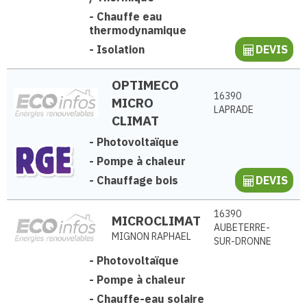
-
Chauffe eau
thermodynamique
-
Isolation
DEVIS
OPTIMECO
16390
MICRO
LAPRADE
CLIMAT
-
Photovoltaïque
-
Pompe à chaleur
-
Chauffage bois
DEVIS
16390
MICROCLIMAT
AUBETERRE-
MIGNON RAPHAEL
SUR-DRONNE
-
Photovoltaïque
-
Pompe à chaleur
-
Chauffe-eau solaire