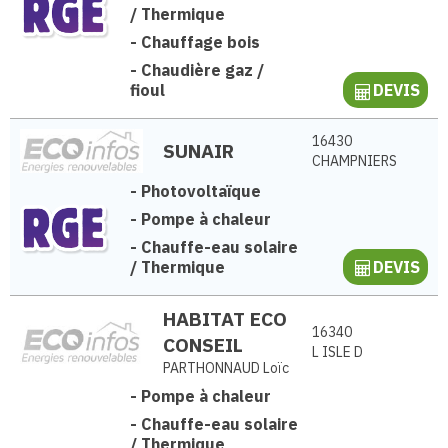
/ Thermique
-
Chauffage bois
-
Chaudière gaz /
fioul
DEVIS
16430
SUNAIR
CHAMPNIERS
-
Photovoltaïque
-
Pompe à chaleur
-
Chauffe-eau solaire
/ Thermique
DEVIS
HABITAT ECO
16340
CONSEIL
L ISLE D
PARTHONNAUD Loïc
-
Pompe à chaleur
-
Chauffe-eau solaire
/ Thermique