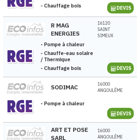
-
Chauffage bois
DEVIS
16120
R MAG
SAINT
ENERGIES
SIMEUX
-
Pompe à chaleur
-
Chauffe-eau solaire
/ Thermique
-
Chauffage bois
DEVIS
16000
SODIMAC
ANGOULÊME
-
Pompe à chaleur
DEVIS
ART ET POSE
16000
SARL
ANGOULÊME