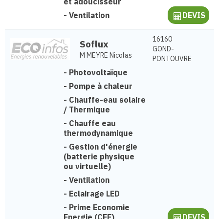
et adoucisseur
-
Ventilation
DEVIS
16160
Soflux
GOND-
M MEYRE Nicolas
PONTOUVRE
-
Photovoltaïque
-
Pompe à chaleur
-
Chauffe-eau solaire
/ Thermique
-
Chauffe eau
thermodynamique
-
Gestion d'énergie
(batterie physique
ou virtuelle)
-
Ventilation
-
Eclairage LED
-
Prime Economie
Energie (CEE)
DEVIS