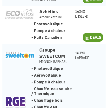
Azhélios
16340
L ISLE-D
Arnoux Antoine
-
Photovoltaïque
-
Pompe à chaleur
-
Puits Canadien
DEVIS
Groupe
16390
SWEETCOM
LAPRADE
MIGNON RAPHAEL
-
Photovoltaïque
-
Aérovoltaique
-
Pompe à chaleur
-
Chauffe-eau solaire
/ Thermique
-
Chauffage bois
-
Chauffe eau