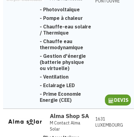
PONTOUVRE
-
Photovoltaïque
-
Pompe à chaleur
-
Chauffe-eau solaire
/ Thermique
-
Chauffe eau
thermodynamique
-
Gestion d'énergie
(batterie physique
ou virtuelle)
-
Ventilation
-
Eclairage LED
-
Prime Economie
Energie (CEE)
DEVIS
Alma Shop SA
1631
M Contact Alma
LUXEMBOURG
Solar