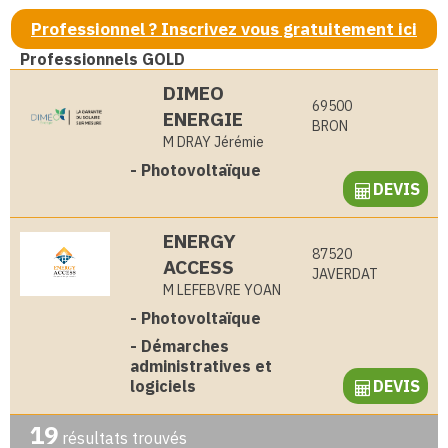
Professionnel ? Inscrivez vous gratuitement ici
Professionnels GOLD
DIMEO
69500
ENERGIE
BRON
M DRAY Jérémie
-
Photovoltaïque
DEVIS
ENERGY
87520
ACCESS
JAVERDAT
M LEFEBVRE YOAN
-
Photovoltaïque
-
Démarches
administratives et
logiciels
DEVIS
19
résultats trouvés