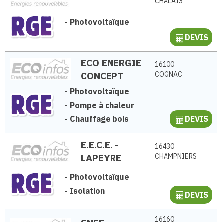
CHALAIS
-
Photovoltaïque
DEVIS
ECO ENERGIE
16100
CONCEPT
COGNAC
-
Photovoltaïque
-
Pompe à chaleur
-
Chauffage bois
DEVIS
E.E.C.E. -
16430
LAPEYRE
CHAMPNIERS
-
Photovoltaïque
-
Isolation
DEVIS
16160