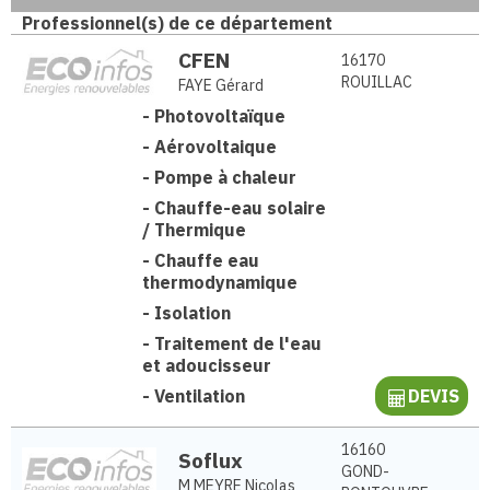
Professionnel(s) de ce département
CFEN
16170
ROUILLAC
FAYE Gérard
-
Photovoltaïque
-
Aérovoltaique
-
Pompe à chaleur
-
Chauffe-eau solaire
/ Thermique
-
Chauffe eau
thermodynamique
-
Isolation
-
Traitement de l'eau
et adoucisseur
-
Ventilation
DEVIS
16160
Soflux
GOND-
M MEYRE Nicolas