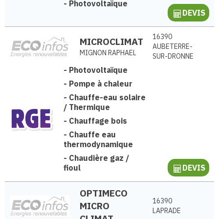
-
Photovoltaïque
DEVIS
16390
MICROCLIMAT
AUBETERRE-
MIGNON RAPHAEL
SUR-DRONNE
-
Photovoltaïque
-
Pompe à chaleur
-
Chauffe-eau solaire
/ Thermique
-
Chauffage bois
-
Chauffe eau
thermodynamique
-
Chaudière gaz /
fioul
DEVIS
OPTIMECO
16390
MICRO
LAPRADE
CLIMAT