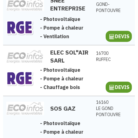
SNEE
GOND-
ENTREPRISE
PONTOUVRE
-
Photovoltaïque
-
Pompe à chaleur
-
Ventilation
DEVIS
ELEC SOL"AIR
16700
SARL
RUFFEC
-
Photovoltaïque
-
Pompe à chaleur
-
Chauffage bois
DEVIS
16160
SOS GAZ
LE GOND
PONTOUVRE
-
Photovoltaïque
-
Pompe à chaleur