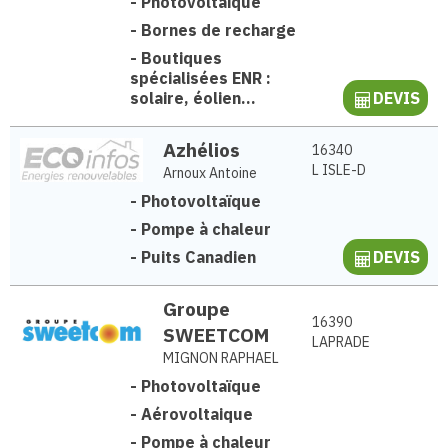
-
Photovoltaïque
-
Bornes de recharge
-
Boutiques
spécialisées ENR :
solaire, éolien...
DEVIS
Azhélios
16340
L ISLE-D
Arnoux Antoine
-
Photovoltaïque
-
Pompe à chaleur
-
Puits Canadien
DEVIS
Groupe
16390
SWEETCOM
LAPRADE
MIGNON RAPHAEL
-
Photovoltaïque
-
Aérovoltaique
-
Pompe à chaleur