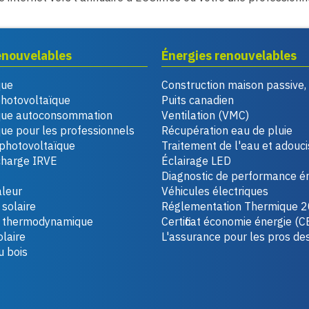
enouvelables
Énergies renouvelables
que
Construction maison passive
photovoltaïque
Puits canadien
que autoconsommation
Ventilation (VMC)
ue pour les professionnels
Récupération eau de pluie
photovoltaïque
Traitement de l'eau et adouc
charge IRVE
Éclairage LED
Diagnostic de performance é
leur
Véhicules électriques
solaire
Réglementation Thermique 
u thermodynamique
Certificat économie énergie (C
laire
L'assurance pour les pros de
u bois