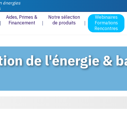
n énergies
s
Aides, Primes &
Notre sélection
Webinaires
Financement
de produits
Formations
Rencontres
ion de l'énergie & ba