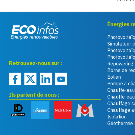
Énergies r
Photovoltaï
Eco infos énergies
Simulateur 
renouvelables
Photovoltaï
Photovoltaïq
Retrouvez-nous sur :
Repowering 
Borne de re
Éolien
Pompe à cha
Chauffe-eau 
Ils parlent de nous :
Chauffe-ea
Chauffage so
Chauffage a
Isolation
Géothermie