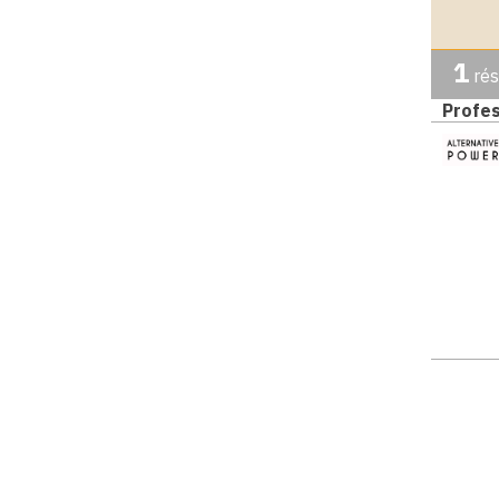
1
rés
Profes