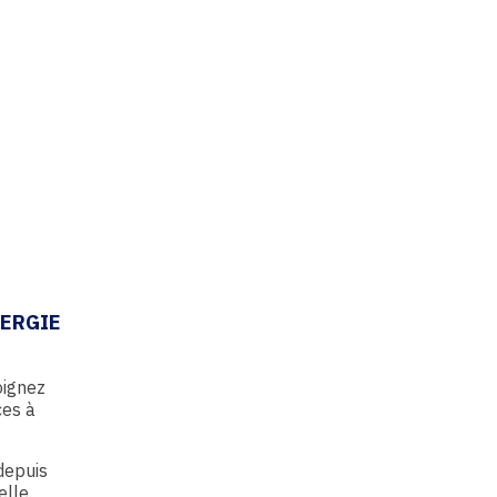
NERGIE
oignez
ces à
 depuis
elle.