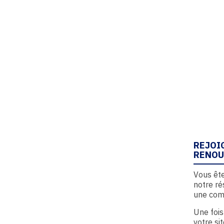
REJOI
RENOU
Vous ête
notre ré
une com
Une fois
votre si