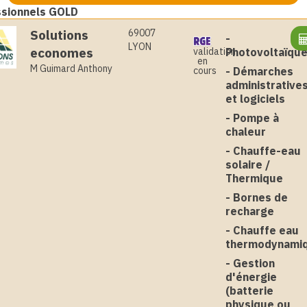
ssionnels GOLD
Solutions
69007
-
LYON
economes
Photovoltaïqu
validation
en
M Guimard Anthony
-
Démarches
cours
administrative
et logiciels
-
Pompe à
chaleur
-
Chauffe-eau
solaire /
Thermique
-
Bornes de
recharge
-
Chauffe eau
thermodynami
-
Gestion
d'énergie
(batterie
physique ou