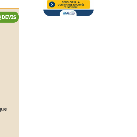
DEVIS
e
s
que