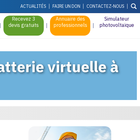
ACTUALITÉS
FAIRE UN DON
CONTACTEZ-NOUS
Recevez 3
Annuaire des
Simulateur
devis gratuits
professionnels
photovoltaïque
tterie virtuelle à