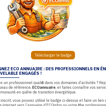
Télécharger le badge
GNEZ ECO ANNUAIRE : DES PROFESSIONNELS EN É
VELABLE ENGAGÉS !
s un professionnel qualifié dans vos domaines d’activités ? Rej
seau de référence,
ECOannuaire
, et faites connaître vos servi
munauté en quête de transition énergétique.
 inscrit, vous pouvez utilisé le badge ci-dessus et faire un lien
te internet vers l’annuaire d’ECOinfos ou votre fiche professionn