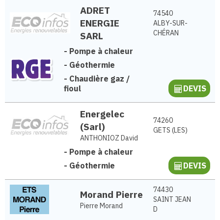
ADRET
74540
ENERGIE
ALBY-SUR-
CHÉRAN
SARL
-
Pompe à chaleur
-
Géothermie
-
Chaudière gaz /
fioul
DEVIS
Energelec
74260
(Sarl)
GETS (LES)
ANTHONIOZ David
-
Pompe à chaleur
-
Géothermie
DEVIS
74430
Morand Pierre
SAINT JEAN
Pierre Morand
D