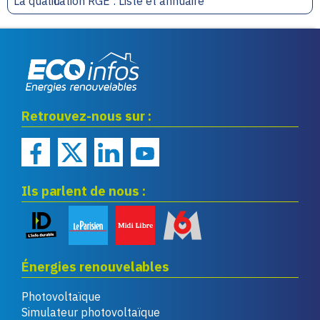
La qualification RGE : Liste et annuaire
Eco infos énergies
Retrouvez-nous sur :
renouvelables
Ils parlent de nous :
Énergies renouvelables
Photovoltaïque
Simulateur photovoltaïque