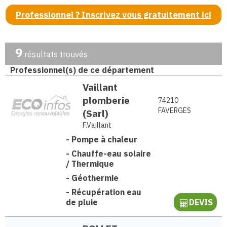
Professionnel ? Inscrivez vous gratuitement ici
9
résultats trouvés
Professionnel(s) de ce département
Vaillant
plomberie
74210
FAVERGES
(Sarl)
F.Vaillant
-
Pompe à chaleur
-
Chauffe-eau solaire
/ Thermique
-
Géothermie
-
Récupération eau
de pluie
DEVIS