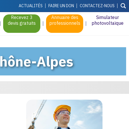
ACTUALITÉS
FAIRE UN DON
CONTACTEZ-NOUS
Recevez 3
Annuaire des
Simulateur
devis gratuits
professionnels
photovoltaïque
Rhône-Alpes