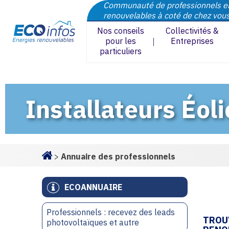
Communauté de professionnels e
renouvelables à coté de chez vou
Nos conseils
Collectivités &
pour les
Entreprises
particuliers
Installateurs Éo
>
Annuaire des professionnels
Homepage
ECOANNUAIRE
Professionnels : recevez des leads
TROU
photovoltaïques et autre