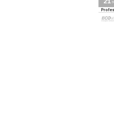
21
r
Profes