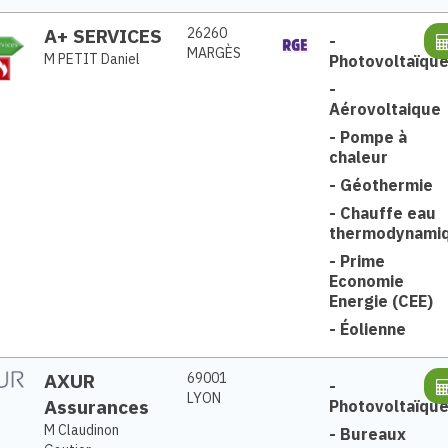
A+ SERVICES
26260
-
MARGÈS
M PETIT Daniel
Photovoltaïqu
-
Aérovoltaique
-
Pompe à
chaleur
-
Géothermie
-
Chauffe eau
thermodynami
-
Prime
Economie
Energie (CEE)
-
Éolienne
AXUR
69001
-
LYON
Assurances
Photovoltaïqu
M Claudinon
-
Bureaux