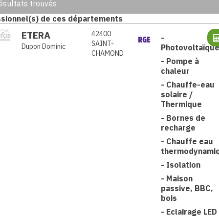
ésultats trouvés
sionnel(s) de ces départements
ETERA
42400
-
SAINT-
Dupon Dominic
Photovoltaïqu
CHAMOND
-
Pompe à
chaleur
-
Chauffe-eau
solaire /
Thermique
-
Bornes de
recharge
-
Chauffe eau
thermodynami
-
Isolation
-
Maison
passive, BBC,
bois
-
Eclairage LED