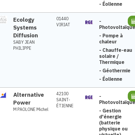
-
Éolienne
Ecology
01440
-
VIRIAT
Systems
Photovoltaïqu
Diffusion
-
Pompe à
chaleur
SABY JEAN
PHILIPPE
-
Chauffe-eau
solaire /
Thermique
-
Géothermie
-
Éolienne
Alternative
42100
-
SAINT-
Power
Photovoltaïqu
ÉTIENNE
M PAOLONE Michel
-
Gestion
d'énergie
(batterie
physique ou
virtuelle)