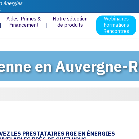
n énergies
s
Aides, Primes &
Notre sélection
Webinaires
Financement
de produits
Formations
Rencontres
lienne en Auvergne-
VEZ LES PRESTATAIRES RGE EN ÉNERGIES