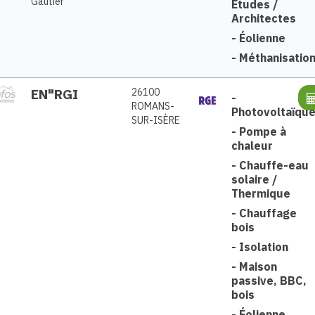
Gautier
Etudes /
Architectes
-
Éolienne
-
Méthanisatio
EN"RGI
26100
-
ROMANS-
Photovoltaïqu
SUR-ISÈRE
-
Pompe à
chaleur
-
Chauffe-eau
solaire /
Thermique
-
Chauffage
bois
-
Isolation
-
Maison
passive, BBC,
bois
-
Éolienne