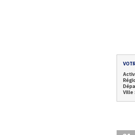
VOTR
Activ
Régio
Dépa
Ville 