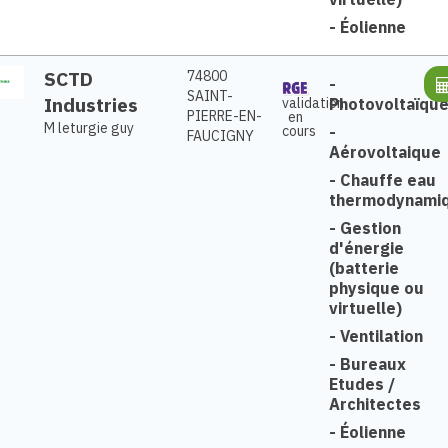
-
Éolienne
SCTD
74800
-
SAINT-
Industries
Photovoltaïqu
validation
PIERRE-EN-
en
M leturgie guy
-
cours
FAUCIGNY
Aérovoltaique
-
Chauffe eau
thermodynami
-
Gestion
d'énergie
(batterie
physique ou
virtuelle)
-
Ventilation
-
Bureaux
Etudes /
Architectes
-
Éolienne