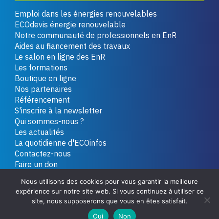
Emploi dans les énergies renouvelables
ECOdevis énergie renouvelable
Notre communauté de professionnels en EnR
Aides au financement des travaux
Le salon en ligne des EnR
Les formations
Boutique en ligne
Nos partenaires
Référencement
S'inscrire à la newsletter
Qui sommes-nous ?
Les actualités
La quotidienne d'ECOinfos
Contactez-nous
Faire un don
Nous utilisons des cookies pour vous garantir la meilleure
expérience sur notre site web. Si vous continuez à utiliser ce
Copyright 2026 - Tous droits réservés
Plan du site
site, nous supposerons que vous en êtes satisfait.
Mentions légales
Politique de confidentialité
Oui
Non
Conditions générales de vente
Contactez-nous