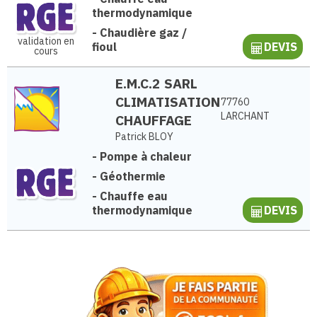
thermodynamique
-
Chaudière gaz /
validation en
fioul
DEVIS
cours
E.M.C.2 SARL
CLIMATISATION
77760
LARCHANT
CHAUFFAGE
Patrick BLOY
-
Pompe à chaleur
-
Géothermie
-
Chauffe eau
thermodynamique
DEVIS