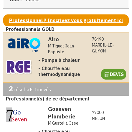
Professionnel ? Inscrivez vous gratuitement ici
Professionnels GOLD
Airo
78490
MAREIL-LE-
M Tiquet Jean-
GUYON
Baptiste
-
Pompe à chaleur
-
Chauffe eau
thermodynamique
DEVIS
2
résultats trouvés
Professionnel(s) de ce département
Goseven
77000
Plomberie
MELUN
M Gustelia Osee
-
Chauffe eau