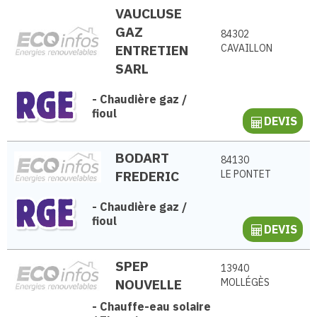
VAUCLUSE
GAZ
84302
ENTRETIEN
CAVAILLON
SARL
-
Chaudière gaz /
fioul
DEVIS
BODART
84130
FREDERIC
LE PONTET
-
Chaudière gaz /
fioul
DEVIS
SPEP
13940
NOUVELLE
MOLLÉGÈS
-
Chauffe-eau solaire