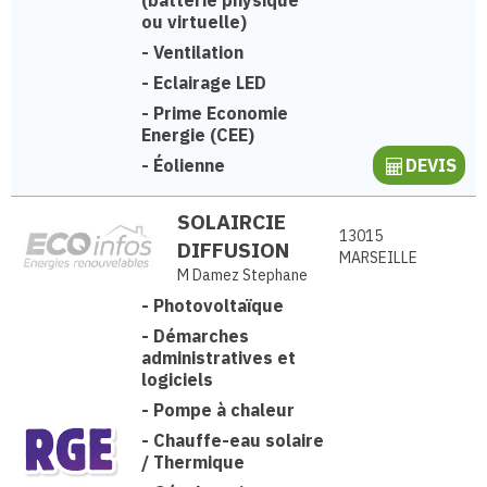
ou virtuelle)
-
Ventilation
-
Eclairage LED
-
Prime Economie
Energie (CEE)
-
Éolienne
DEVIS
SOLAIRCIE
13015
DIFFUSION
MARSEILLE
M Damez Stephane
-
Photovoltaïque
-
Démarches
administratives et
logiciels
-
Pompe à chaleur
-
Chauffe-eau solaire
/ Thermique