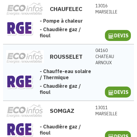
13016
CHAUFELEC
MARSEILLE
-
Pompe à chaleur
-
Chaudière gaz /
fioul
DEVIS
04160
ROUSSELET
CHATEAU
ARNOUX
-
Chauffe-eau solaire
/ Thermique
-
Chaudière gaz /
fioul
DEVIS
13011
SOMGAZ
MARSEILLE
-
Chaudière gaz /
fioul
DEVIS