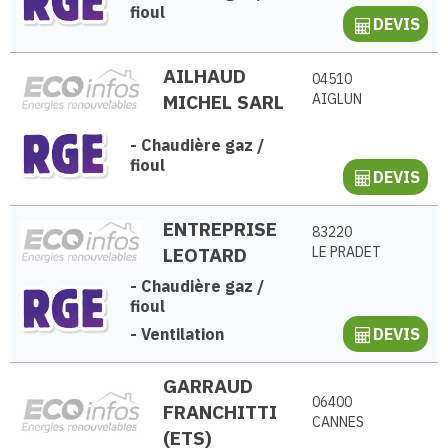
fioul
DEVIS
AILHAUD
04510
MICHEL SARL
AIGLUN
-
Chaudière gaz /
fioul
DEVIS
ENTREPRISE
83220
LEOTARD
LE PRADET
-
Chaudière gaz /
fioul
-
Ventilation
DEVIS
GARRAUD
06400
FRANCHITTI
CANNES
(ETS)