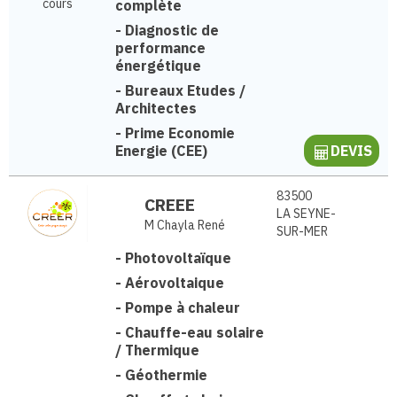
cours
complète
-
Diagnostic de
performance
énergétique
-
Bureaux Etudes /
Architectes
-
Prime Economie
Energie (CEE)
DEVIS
83500
CREEE
LA SEYNE-
M Chayla René
SUR-MER
-
Photovoltaïque
-
Aérovoltaique
-
Pompe à chaleur
-
Chauffe-eau solaire
/ Thermique
-
Géothermie