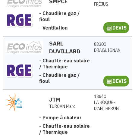
SMPCE
FRÉJUS
-
Chaudière gaz /
fioul
-
Ventilation
DEVIS
SARL
83300
DUVILLARD
DRAGUIGNAN
-
Chauffe-eau solaire
/ Thermique
-
Chaudière gaz /
fioul
DEVIS
13640
JTM
LA ROQUE-
TURCAN Marc
D'ANTHERON
-
Pompe à chaleur
-
Chauffe-eau solaire
/ Thermique