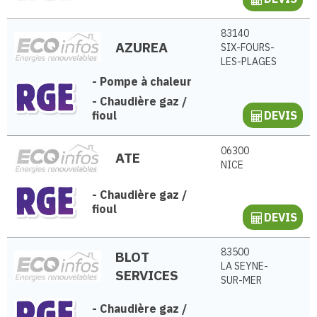
83140
AZUREA
SIX-FOURS-
LES-PLAGES
-
Pompe à chaleur
-
Chaudière gaz /
fioul
DEVIS
06300
ATE
NICE
-
Chaudière gaz /
fioul
DEVIS
83500
BLOT
LA SEYNE-
SERVICES
SUR-MER
-
Chaudière gaz /