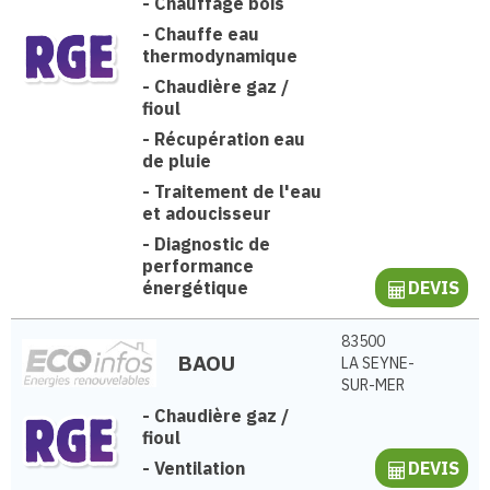
-
Chauffage bois
-
Chauffe eau
thermodynamique
-
Chaudière gaz /
fioul
-
Récupération eau
de pluie
-
Traitement de l'eau
et adoucisseur
-
Diagnostic de
performance
énergétique
DEVIS
83500
BAOU
LA SEYNE-
SUR-MER
-
Chaudière gaz /
fioul
-
Ventilation
DEVIS