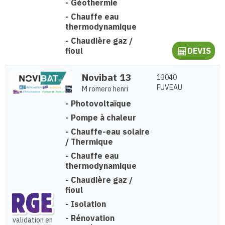
-
Géothermie
-
Chauffe eau
thermodynamique
-
Chaudière gaz /
fioul
DEVIS
Novibat 13
13040
FUVEAU
M romero henri
-
Photovoltaïque
-
Pompe à chaleur
-
Chauffe-eau solaire
/ Thermique
-
Chauffe eau
thermodynamique
-
Chaudière gaz /
fioul
-
Isolation
-
Rénovation
validation en