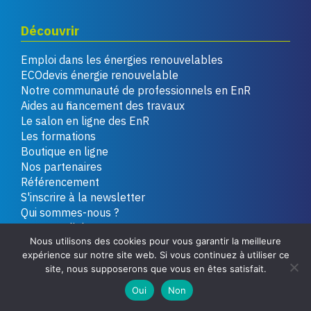
Découvrir
Emploi dans les énergies renouvelables
ECOdevis énergie renouvelable
Notre communauté de professionnels en EnR
Aides au financement des travaux
Le salon en ligne des EnR
Les formations
Boutique en ligne
Nos partenaires
Référencement
S'inscrire à la newsletter
Qui sommes-nous ?
Les actualités
Nous utilisons des cookies pour vous garantir la meilleure
La quotidienne d'ECOinfos
expérience sur notre site web. Si vous continuez à utiliser ce
Contactez-nous
site, nous supposerons que vous en êtes satisfait.
Faire un don
Oui
Non