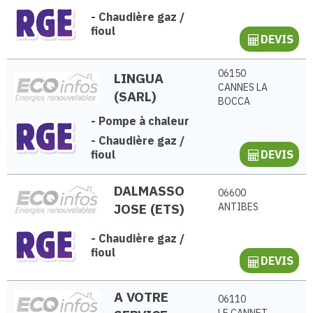
-
Chaudière gaz /
fioul
DEVIS
06150
LINGUA
CANNES LA
(SARL)
BOCCA
-
Pompe à chaleur
-
Chaudière gaz /
fioul
DEVIS
DALMASSO
06600
JOSE (ETS)
ANTIBES
-
Chaudière gaz /
fioul
DEVIS
A VOTRE
06110