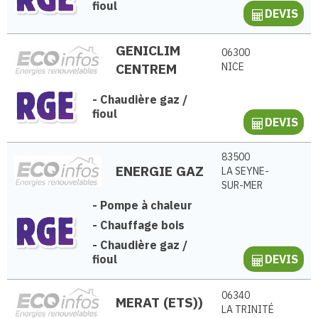
fioul
DEVIS
GENICLIM
06300
CENTREM
NICE
-
Chaudière gaz /
fioul
DEVIS
83500
ENERGIE GAZ
LA SEYNE-
SUR-MER
-
Pompe à chaleur
-
Chauffage bois
-
Chaudière gaz /
fioul
DEVIS
06340
MERAT (ETS))
LA TRINITÉ