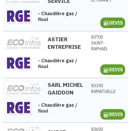
SERVICE
LE CANNET
-
Chaudière gaz /
fioul
DEVIS
83700
ASTIER
SAINT-
ENTREPRISE
RAPHAËL
-
Chaudière gaz /
fioul
DEVIS
SARL MICHEL
83350
GAIDDON
RAMATUELLE
-
Chaudière gaz /
fioul
DEVIS
83600