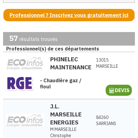
Professionnel ? Inscrivez vous gratuitement ici
57
résultats trouvés
Professionnel(s) de ces départements
PHINELEC
13015
MAINTENANCE
MARSEILLE
-
Chaudière gaz /
fioul
DEVIS
J.L.
MARSEILLE
84260
ENERGIES
SARRIANS
M MARSEILLE
Christophe