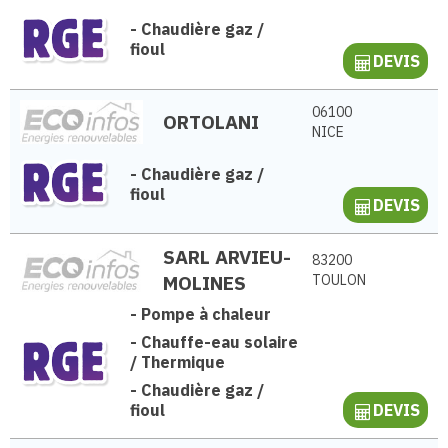
-
Chaudière gaz /
fioul
DEVIS
06100
ORTOLANI
NICE
-
Chaudière gaz /
fioul
DEVIS
SARL ARVIEU-
83200
MOLINES
TOULON
-
Pompe à chaleur
-
Chauffe-eau solaire
/ Thermique
-
Chaudière gaz /
fioul
DEVIS