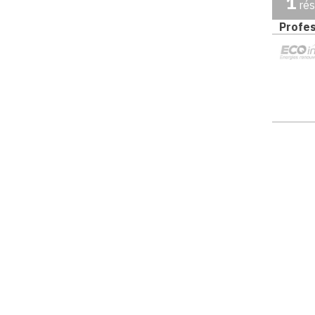
1
rés
Profes