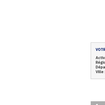
VOTR
Activ
Régio
Dépa
Ville 