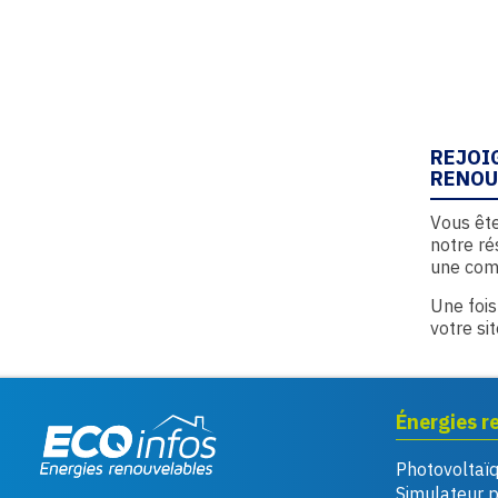
REJOI
RENOU
Vous ête
notre ré
une com
Une fois
votre si
Énergies r
Photovoltaï
Eco infos énergies
Simulateur 