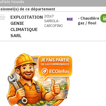
ultats trouvés
sionnel(s) de ce département
EXPLOITATION
20167
-
Chaudière
SARROLA-
GENIE
gaz / fioul
CARCOPINO
CLIMATIQUE
SARL