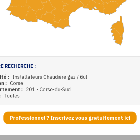
E RECHERCHE :
ité :
Installateurs Chaudière gaz / fioul
n :
Corse
rtement :
201 - Corse-du-Sud
:
Toutes
Professionnel ? Inscrivez vous gratuitement ici