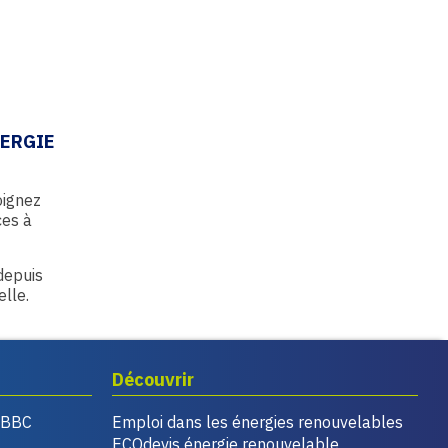
NERGIE
oignez
ces à
 depuis
elle.
Découvrir
, BBC
Emploi dans les énergies renouvelables
ECOdevis énergie renouvelable