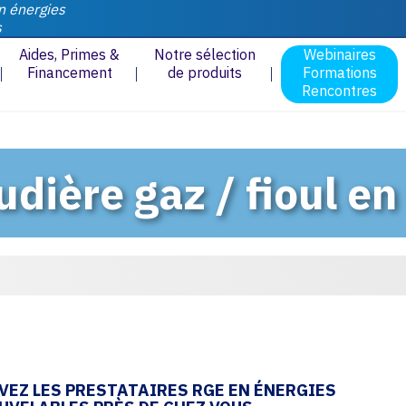
n énergies
s
Aides, Primes &
Notre sélection
Webinaires
Financement
de produits
Formations
Rencontres
udière gaz / fioul e
VEZ LES PRESTATAIRES RGE EN ÉNERGIES