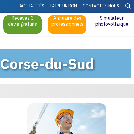
ACTUALITÉS
FAIRE UN DON
CONTACTEZ-NOUS
Recevez 3
Annuaire des
Simulateur
devis gratuits
professionnels
photovoltaïque
n Corse-du-Sud