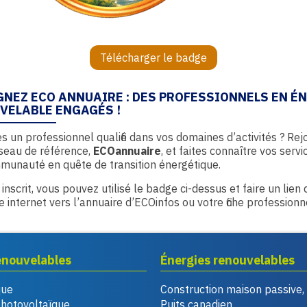
Télécharger le badge
GNEZ ECO ANNUAIRE : DES PROFESSIONNELS EN É
VELABLE ENGAGÉS !
s un professionnel qualifié dans vos domaines d’activités ? Rej
seau de référence,
ECOannuaire
, et faites connaître vos servi
munauté en quête de transition énergétique.
 inscrit, vous pouvez utilisé le badge ci-dessus et faire un lien
te internet vers l’annuaire d’ECOinfos ou votre fiche professionn
enouvelables
Énergies renouvelables
que
Construction maison passive
photovoltaïque
Puits canadien