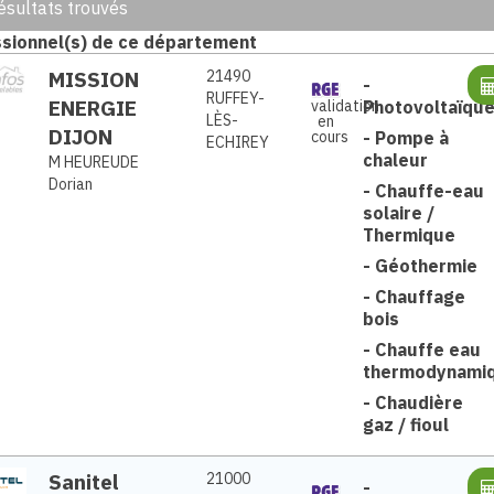
ésultats trouvés
sionnel(s) de ce département
MISSION
21490
-
RUFFEY-
ENERGIE
Photovoltaïqu
validation
LÈS-
en
DIJON
-
Pompe à
cours
ECHIREY
chaleur
M HEUREUDE
Dorian
-
Chauffe-eau
solaire /
Thermique
-
Géothermie
-
Chauffage
bois
-
Chauffe eau
thermodynami
-
Chaudière
gaz / fioul
Sanitel
21000
-