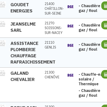
GOUDET
21400
-
Chaudière
CHÂTILLON-
ENERGIES
gaz / fioul
SUR-SEINE
JEANSELME
21270
-
Chaudière
SOISSONS-
SARL
gaz / fioul
SUR-NACEY
ASSISTANCE
21110
-
Chaudière
GENLIS
PLOMBERIE
gaz / fioul
CHAUFFAGE
RAFRAICHISSEMENT
GALAND
21300
-
Chauffe-eau
CHENÔVE
CHEVALIER
solaire /
Thermique
-
Chaudière
gaz / fioul
21300