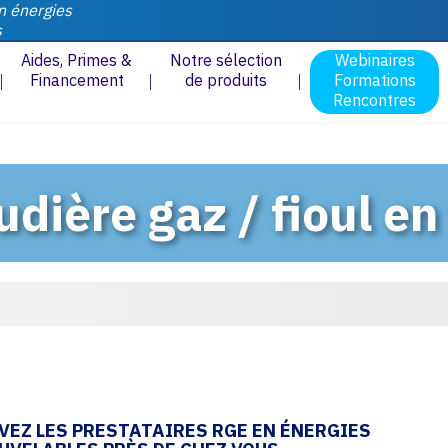
n énergies
s
Aides, Primes &
Notre sélection
Webinaires
Financement
de produits
Formations
Rencontres
udière gaz / fioul en
VEZ LES PRESTATAIRES RGE EN ÉNERGIES