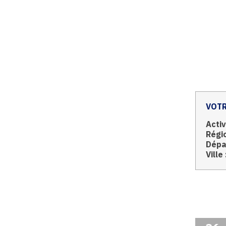
VOTR
Activ
Régio
Dépa
Ville 