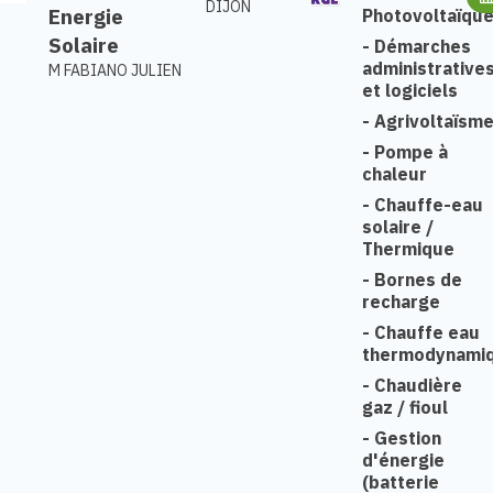
DIJON
Energie
Photovoltaïqu
Solaire
-
Démarches
administrative
M FABIANO JULIEN
et logiciels
-
Agrivoltaïsm
-
Pompe à
chaleur
-
Chauffe-eau
solaire /
Thermique
-
Bornes de
recharge
-
Chauffe eau
thermodynami
-
Chaudière
gaz / fioul
-
Gestion
d'énergie
(batterie