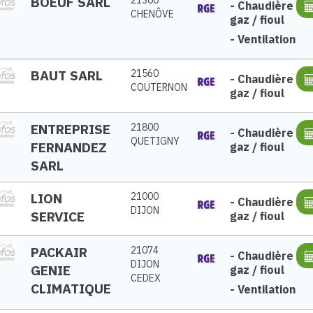
BOEUF SARL
-
Chaudière
CHENÔVE
gaz / fioul
-
Ventilation
BAUT SARL
21560
-
Chaudière
COUTERNON
gaz / fioul
ENTREPRISE
21800
-
Chaudière
QUETIGNY
FERNANDEZ
gaz / fioul
SARL
LION
21000
-
Chaudière
DIJON
SERVICE
gaz / fioul
PACKAIR
21074
-
Chaudière
DIJON
GENIE
gaz / fioul
CEDEX
CLIMATIQUE
-
Ventilation