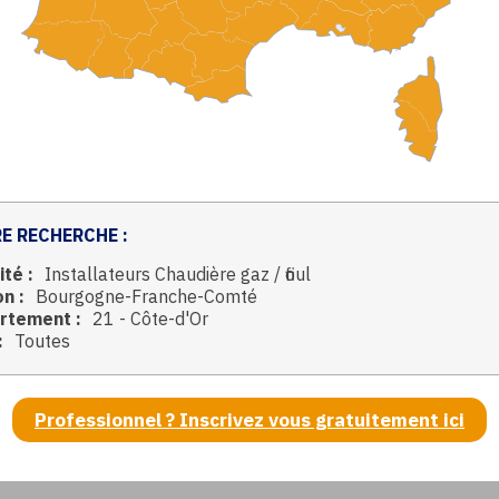
E RECHERCHE :
ité :
Installateurs Chaudière gaz / fioul
n :
Bourgogne-Franche-Comté
rtement :
21 - Côte-d'Or
:
Toutes
Professionnel ? Inscrivez vous gratuitement ici