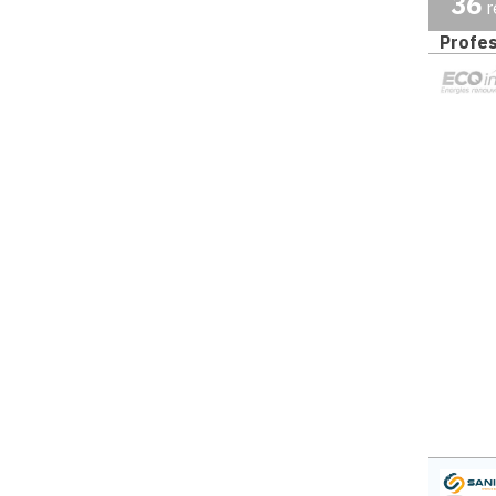
36
r
Profes