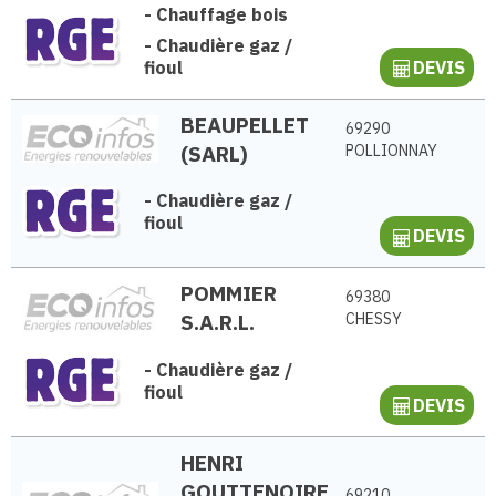
-
Chauffage bois
-
Chaudière gaz /
fioul
DEVIS
BEAUPELLET
69290
(SARL)
POLLIONNAY
-
Chaudière gaz /
fioul
DEVIS
POMMIER
69380
S.A.R.L.
CHESSY
-
Chaudière gaz /
fioul
DEVIS
HENRI
GOUTTENOIRE
69210