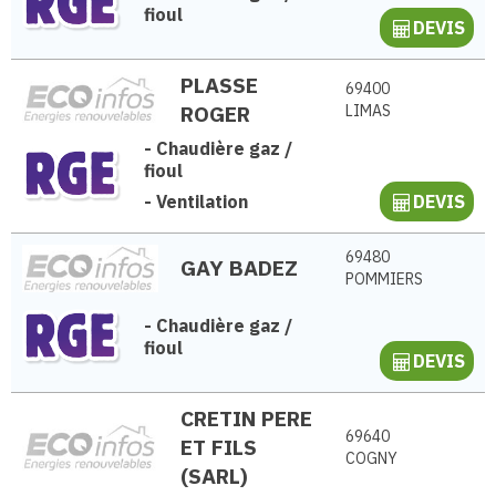
fioul
DEVIS
PLASSE
69400
ROGER
LIMAS
-
Chaudière gaz /
fioul
-
Ventilation
DEVIS
69480
GAY BADEZ
POMMIERS
-
Chaudière gaz /
fioul
DEVIS
CRETIN PERE
69640
ET FILS
COGNY
(SARL)