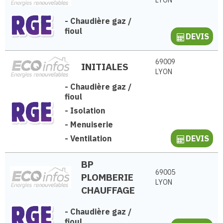
LYON
-
Chaudière gaz /
fioul
DEVIS
69009
INITIALES
LYON
-
Chaudière gaz /
fioul
-
Isolation
-
Menuiserie
-
Ventilation
DEVIS
BP
69005
PLOMBERIE
LYON
CHAUFFAGE
-
Chaudière gaz /
fioul