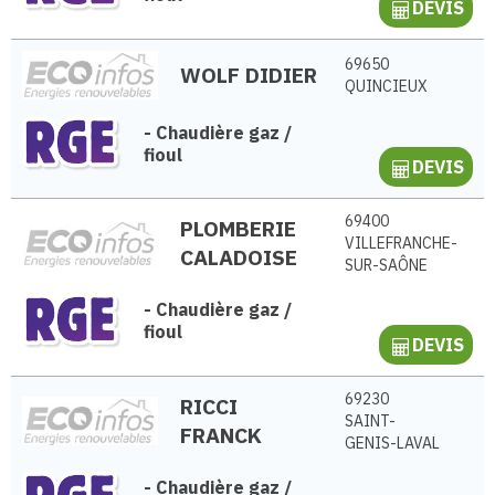
DEVIS
69650
WOLF DIDIER
QUINCIEUX
-
Chaudière gaz /
fioul
DEVIS
69400
PLOMBERIE
VILLEFRANCHE-
CALADOISE
SUR-SAÔNE
-
Chaudière gaz /
fioul
DEVIS
69230
RICCI
SAINT-
FRANCK
GENIS-LAVAL
-
Chaudière gaz /