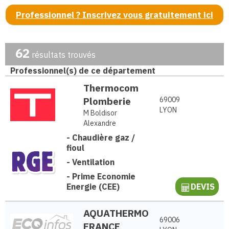
Professionnel ? Inscrivez vous gratuitement ici
62
résultats trouvés
Professionnel(s) de ce département
Thermocom
Plomberie
69009
LYON
M Boldisor
Alexandre
-
Chaudière gaz /
fioul
-
Ventilation
-
Prime Economie
Energie (CEE)
DEVIS
AQUATHERMO
69006
FRANCE