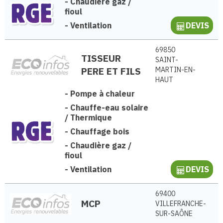
-
Chaudière gaz /
fioul
-
Ventilation
DEVIS
69850
TISSEUR
SAINT-
PERE ET FILS
MARTIN-EN-
HAUT
-
Pompe à chaleur
-
Chauffe-eau solaire
/ Thermique
-
Chauffage bois
-
Chaudière gaz /
fioul
-
Ventilation
DEVIS
69400
MCP
VILLEFRANCHE-
SUR-SAÔNE