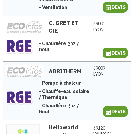
-
Ventilation
DEVIS
C. GRET ET
69001
CIE
LYON
-
Chaudière gaz /
fioul
DEVIS
69009
ABRITHERM
LYON
-
Pompe à chaleur
-
Chauffe-eau solaire
/ Thermique
-
Chaudière gaz /
fioul
DEVIS
Helioworld
69120