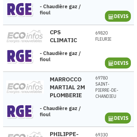
-
Chaudière gaz /
fioul
DEVIS
CPS
69820
CLIMATIC
FLEURIE
-
Chaudière gaz /
fioul
DEVIS
MARROCCO
69780
SAINT-
MARTIAL 2M
PIERRE-DE-
PLOMBERIE
CHANDIEU
-
Chaudière gaz /
fioul
DEVIS
PHILIPPE-
69330