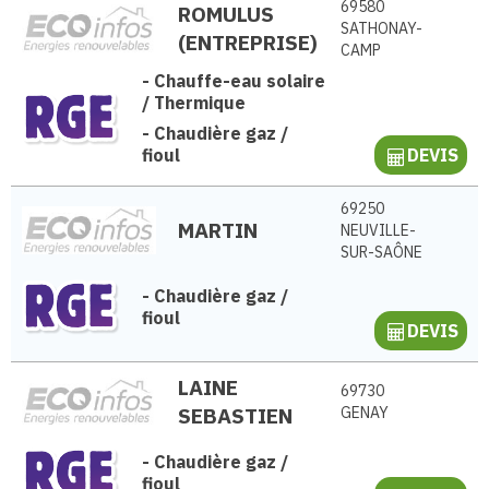
69580
ROMULUS
SATHONAY-
(ENTREPRISE)
CAMP
-
Chauffe-eau solaire
/ Thermique
-
Chaudière gaz /
fioul
DEVIS
69250
MARTIN
NEUVILLE-
SUR-SAÔNE
-
Chaudière gaz /
fioul
DEVIS
LAINE
69730
SEBASTIEN
GENAY
-
Chaudière gaz /
fioul