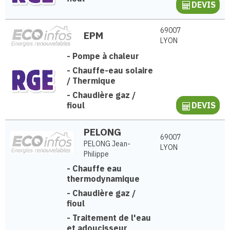
DEVIS
69007
EPM
LYON
-
Pompe à chaleur
-
Chauffe-eau solaire
/ Thermique
-
Chaudière gaz /
fioul
DEVIS
PELONG
69007
PELONG Jean-
LYON
Philippe
-
Chauffe eau
thermodynamique
-
Chaudière gaz /
fioul
-
Traitement de l'eau
et adoucisseur