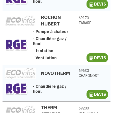
fioul
DEVIS
ROCHON
69170
HUBERT
TARARE
-
Pompe à chaleur
-
Chaudière gaz /
fioul
-
Isolation
-
Ventilation
DEVIS
69630
NOVOTHERM
CHAPONOST
-
Chaudière gaz /
fioul
DEVIS
THERM
69200