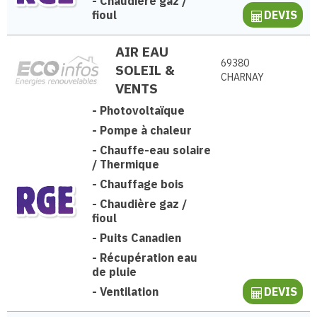
-
Chaudière gaz /
fioul
DEVIS
AIR EAU
69380
SOLEIL &
CHARNAY
VENTS
-
Photovoltaïque
-
Pompe à chaleur
-
Chauffe-eau solaire
/ Thermique
-
Chauffage bois
-
Chaudière gaz /
fioul
-
Puits Canadien
-
Récupération eau
de pluie
-
Ventilation
DEVIS