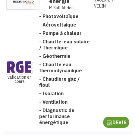
energie
VAULX-EN-
VELIN
M Sall Abdoul
-
Photovoltaïque
-
Aérovoltaique
-
Pompe à chaleur
-
Chauffe-eau solaire
/ Thermique
-
Géothermie
-
Chauffe eau
thermodynamique
validation en
-
Chaudière gaz /
cours
fioul
-
Isolation
-
Ventilation
-
Diagnostic de
performance
énergétique
DEVIS