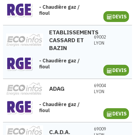
-
Chaudière gaz /
fioul
DEVIS
ETABLISSEMENTS
69002
CASSARD ET
LYON
BAZIN
-
Chaudière gaz /
fioul
DEVIS
69004
ADAG
LYON
-
Chaudière gaz /
fioul
DEVIS
69009
C.A.D.A.