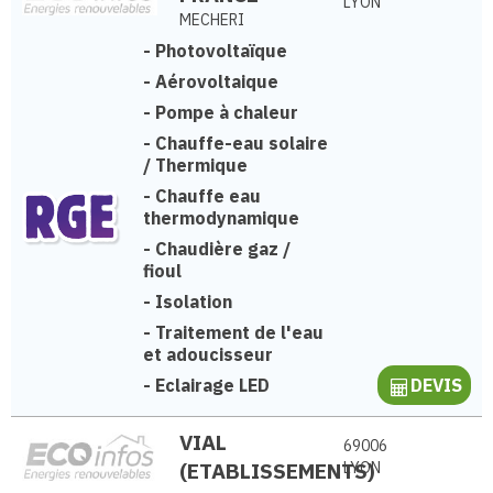
LYON
MECHERI
-
Photovoltaïque
-
Aérovoltaique
-
Pompe à chaleur
-
Chauffe-eau solaire
/ Thermique
-
Chauffe eau
thermodynamique
-
Chaudière gaz /
fioul
-
Isolation
-
Traitement de l'eau
et adoucisseur
-
Eclairage LED
DEVIS
VIAL
69006
(ETABLISSEMENTS)
LYON