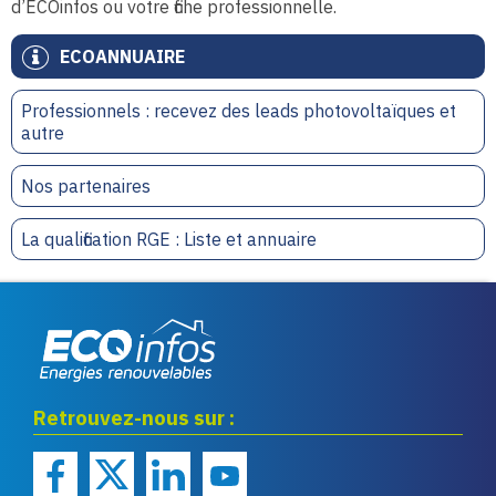
d’ECOinfos ou votre fiche professionnelle.
ECOANNUAIRE
Professionnels : recevez des leads photovoltaïques et
autre
Nos partenaires
La qualification RGE : Liste et annuaire
Eco infos énergies
Retrouvez-nous sur :
renouvelables