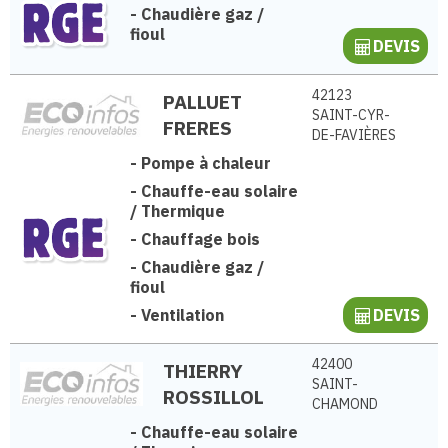
-
Chaudière gaz /
fioul
DEVIS
42123
PALLUET
SAINT-CYR-
FRERES
DE-FAVIÈRES
-
Pompe à chaleur
-
Chauffe-eau solaire
/ Thermique
-
Chauffage bois
-
Chaudière gaz /
fioul
-
Ventilation
DEVIS
42400
THIERRY
SAINT-
ROSSILLOL
CHAMOND
-
Chauffe-eau solaire