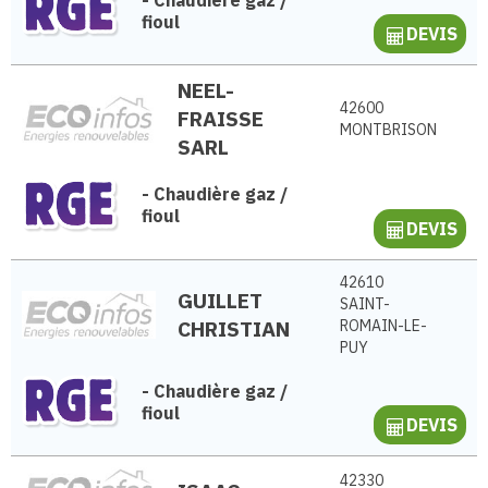
fioul
DEVIS
NEEL-
42600
FRAISSE
MONTBRISON
SARL
-
Chaudière gaz /
fioul
DEVIS
42610
GUILLET
SAINT-
CHRISTIAN
ROMAIN-LE-
PUY
-
Chaudière gaz /
fioul
DEVIS
42330