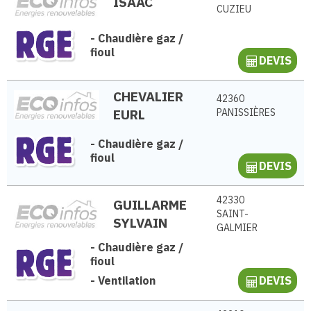
ISAAC
CUZIEU
-
Chaudière gaz /
fioul
DEVIS
CHEVALIER
42360
EURL
PANISSIÈRES
-
Chaudière gaz /
fioul
DEVIS
42330
GUILLARME
SAINT-
SYLVAIN
GALMIER
-
Chaudière gaz /
fioul
-
Ventilation
DEVIS