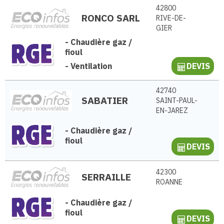
42800
RONCO SARL
RIVE-DE-
GIER
-
Chaudière gaz /
fioul
-
Ventilation
DEVIS
42740
SABATIER
SAINT-PAUL-
EN-JAREZ
-
Chaudière gaz /
fioul
DEVIS
42300
SERRAILLE
ROANNE
-
Chaudière gaz /
fioul
DEVIS