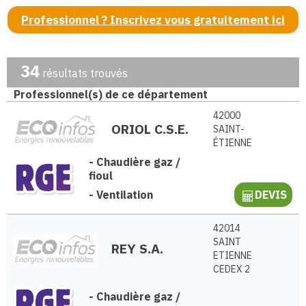
Professionnel ? Inscrivez vous gratuitement ici
34
résultats trouvés
Professionnel(s) de ce département
42000
ORIOL C.S.E.
SAINT-
ÉTIENNE
-
Chaudière gaz /
fioul
-
Ventilation
DEVIS
42014
SAINT
REY S.A.
ETIENNE
CEDEX 2
-
Chaudière gaz /