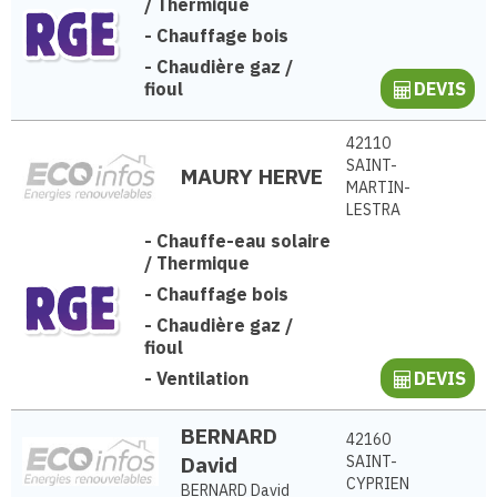
/ Thermique
-
Chauffage bois
-
Chaudière gaz /
fioul
DEVIS
42110
SAINT-
MAURY HERVE
MARTIN-
LESTRA
-
Chauffe-eau solaire
/ Thermique
-
Chauffage bois
-
Chaudière gaz /
fioul
-
Ventilation
DEVIS
BERNARD
42160
David
SAINT-
CYPRIEN
BERNARD David