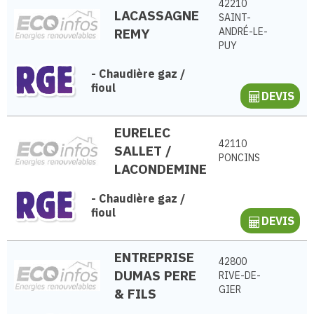
42210
LACASSAGNE
SAINT-
REMY
ANDRÉ-LE-
PUY
-
Chaudière gaz /
fioul
DEVIS
EURELEC
42110
SALLET /
PONCINS
LACONDEMINE
-
Chaudière gaz /
fioul
DEVIS
ENTREPRISE
42800
DUMAS PERE
RIVE-DE-
GIER
& FILS