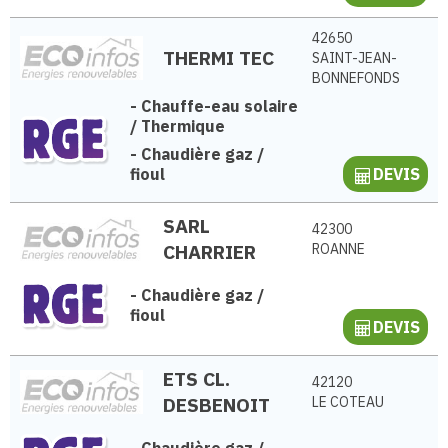
42650
THERMI TEC
SAINT-JEAN-
BONNEFONDS
-
Chauffe-eau solaire
/ Thermique
-
Chaudière gaz /
fioul
DEVIS
SARL
42300
CHARRIER
ROANNE
-
Chaudière gaz /
fioul
DEVIS
ETS CL.
42120
DESBENOIT
LE COTEAU
-
Chaudière gaz /