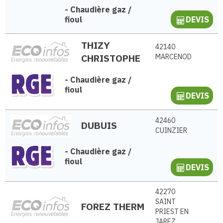
-
Chaudière gaz /
fioul
DEVIS
THIZY
42140
CHRISTOPHE
MARCENOD
-
Chaudière gaz /
fioul
DEVIS
42460
DUBUIS
CUINZIER
-
Chaudière gaz /
fioul
DEVIS
42270
SAINT
FOREZ THERM
PRIEST EN
JAREZ