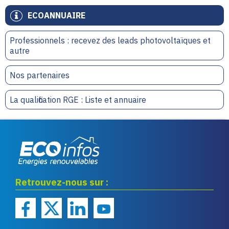
ECOANNUAIRE
Professionnels : recevez des leads photovoltaïques et
autre
Nos partenaires
La qualification RGE : Liste et annuaire
Eco infos énergies
Retrouvez-nous sur :
renouvelables