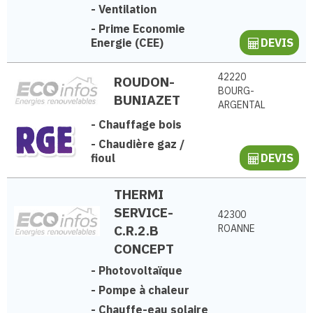
-
Ventilation
-
Prime Economie
Energie (CEE)
DEVIS
42220
ROUDON-
BOURG-
BUNIAZET
ARGENTAL
-
Chauffage bois
-
Chaudière gaz /
fioul
DEVIS
THERMI
SERVICE-
42300
C.R.2.B
ROANNE
CONCEPT
-
Photovoltaïque
-
Pompe à chaleur
-
Chauffe-eau solaire