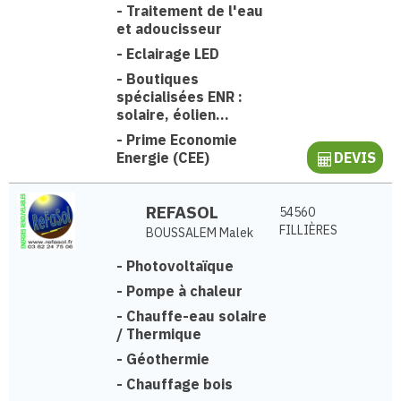
-
Traitement de l'eau
et adoucisseur
-
Eclairage LED
-
Boutiques
spécialisées ENR :
solaire, éolien...
-
Prime Economie
Energie (CEE)
DEVIS
REFASOL
54560
FILLIÈRES
BOUSSALEM Malek
-
Photovoltaïque
-
Pompe à chaleur
-
Chauffe-eau solaire
/ Thermique
-
Géothermie
-
Chauffage bois