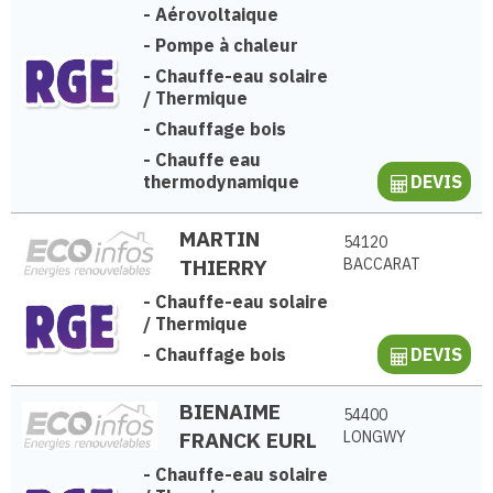
-
Aérovoltaique
-
Pompe à chaleur
-
Chauffe-eau solaire
/ Thermique
-
Chauffage bois
-
Chauffe eau
thermodynamique
DEVIS
MARTIN
54120
THIERRY
BACCARAT
-
Chauffe-eau solaire
/ Thermique
-
Chauffage bois
DEVIS
BIENAIME
54400
FRANCK EURL
LONGWY
-
Chauffe-eau solaire