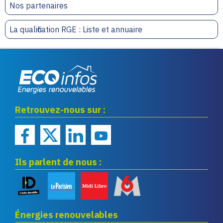
Nos partenaires
La qualification RGE : Liste et annuaire
Eco infos énergies
Retrouvez-nous sur :
renouvelables
Ils parlent de nous :
Énergies renouvelables