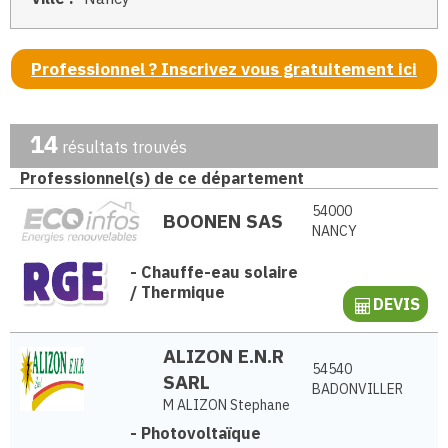
Professionnel ? Inscrivez vous gratuitement ici
14
résultats trouvés
Professionnel(s) de ce département
54000
BOONEN SAS
NANCY
-
Chauffe-eau solaire
/ Thermique
DEVIS
ALIZON E.N.R
54540
SARL
BADONVILLER
M ALIZON Stephane
-
Photovoltaïque