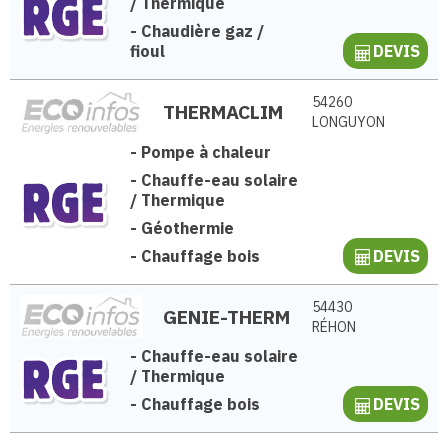
/ Thermique
-
Chaudière gaz /
fioul
DEVIS
54260
THERMACLIM
LONGUYON
-
Pompe à chaleur
-
Chauffe-eau solaire
/ Thermique
-
Géothermie
-
Chauffage bois
DEVIS
54430
GENIE-THERM
RÉHON
-
Chauffe-eau solaire
/ Thermique
-
Chauffage bois
DEVIS