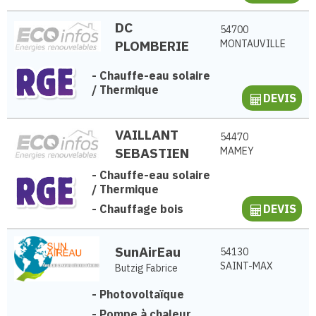
DC
54700
PLOMBERIE
MONTAUVILLE
-
Chauffe-eau solaire
/ Thermique
DEVIS
VAILLANT
54470
SEBASTIEN
MAMEY
-
Chauffe-eau solaire
/ Thermique
-
Chauffage bois
DEVIS
SunAirEau
54130
SAINT-MAX
Butzig Fabrice
-
Photovoltaïque
-
Pompe à chaleur