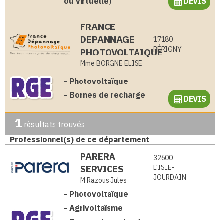
ou virtuelle)
DEVIS
FRANCE
DEPANNAGE
17180
PÉRIGNY
PHOTOVOLTAIQUE
Mme BORGNE ELISE
-
Photovoltaïque
-
Bornes de recharge
DEVIS
1
résultats trouvés
Professionnel(s) de ce département
PARERA
32600
SERVICES
L'ISLE-
JOURDAIN
M Razous Jules
-
Photovoltaïque
-
Agrivoltaïsme