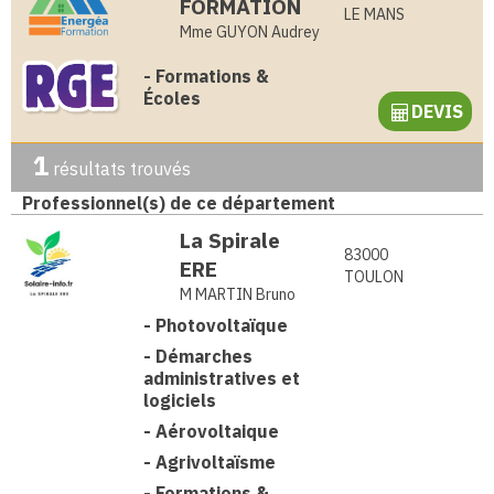
FORMATION
LE MANS
Mme GUYON Audrey
-
Formations &
Écoles
DEVIS
1
résultats trouvés
Professionnel(s) de ce département
La Spirale
83000
ERE
TOULON
M MARTIN Bruno
-
Photovoltaïque
-
Démarches
administratives et
logiciels
-
Aérovoltaique
-
Agrivoltaïsme
-
Formations &