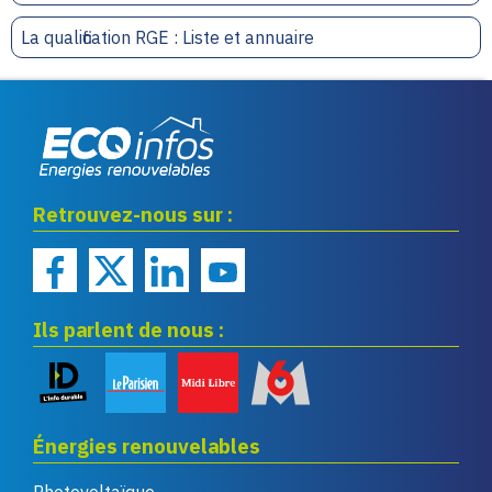
La qualification RGE : Liste et annuaire
Eco infos énergies
Retrouvez-nous sur :
renouvelables
Ils parlent de nous :
Énergies renouvelables