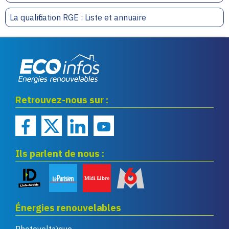
La qualification RGE : Liste et annuaire
Eco infos énergies
Retrouvez-nous sur :
renouvelables
Ils parlent de nous :
Énergies renouvelables