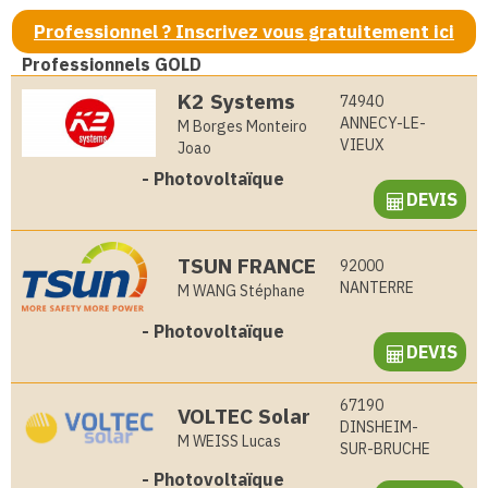
Professionnel ? Inscrivez vous gratuitement ici
Professionnels GOLD
K2 Systems
74940
ANNECY-LE-
M Borges Monteiro
VIEUX
Joao
-
Photovoltaïque
DEVIS
TSUN FRANCE
92000
NANTERRE
M WANG Stéphane
-
Photovoltaïque
DEVIS
67190
VOLTEC Solar
DINSHEIM-
M WEISS Lucas
SUR-BRUCHE
-
Photovoltaïque