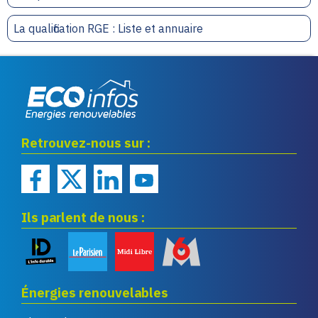
La qualification RGE : Liste et annuaire
Eco infos énergies
Retrouvez-nous sur :
renouvelables
Ils parlent de nous :
Énergies renouvelables