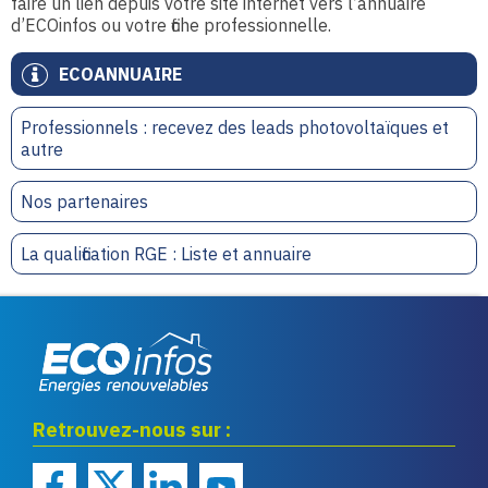
faire un lien depuis votre site internet vers l’annuaire
d’ECOinfos ou votre fiche professionnelle.
ECOANNUAIRE
Professionnels : recevez des leads photovoltaïques et
autre
Nos partenaires
La qualification RGE : Liste et annuaire
Eco infos énergies
Retrouvez-nous sur :
renouvelables