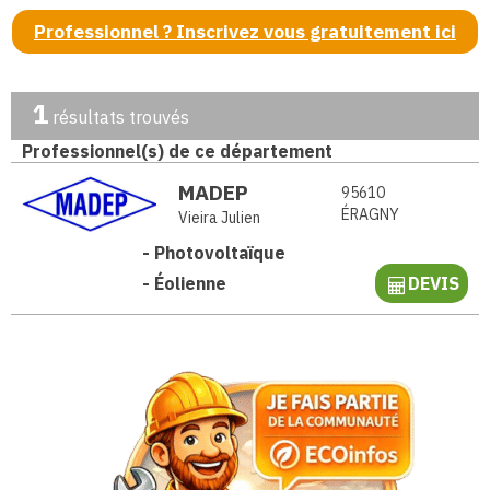
Professionnel ? Inscrivez vous gratuitement ici
1
résultats trouvés
Professionnel(s) de ce département
MADEP
95610
ÉRAGNY
Vieira Julien
-
Photovoltaïque
-
Éolienne
DEVIS