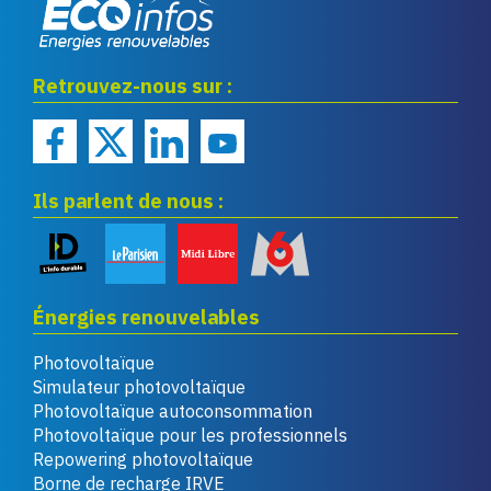
Eco infos énergies
Retrouvez-nous sur :
renouvelables
Ils parlent de nous :
Énergies renouvelables
Photovoltaïque
Simulateur photovoltaïque
Photovoltaïque autoconsommation
Photovoltaïque pour les professionnels
Repowering photovoltaïque
Borne de recharge IRVE