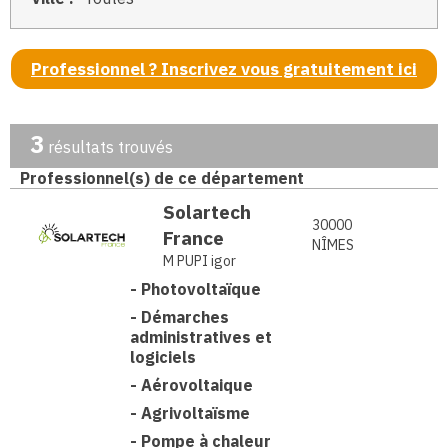
Professionnel ? Inscrivez vous gratuitement ici
3
résultats trouvés
Professionnel(s) de ce département
Solartech
30000
France
NÎMES
M PUPI igor
-
Photovoltaïque
-
Démarches
administratives et
logiciels
-
Aérovoltaique
-
Agrivoltaïsme
-
Pompe à chaleur