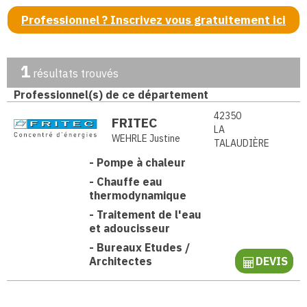
Professionnel ? Inscrivez vous gratuitement ici
1
résultats trouvés
Professionnel(s) de ce département
42350
FRITEC
LA
WEHRLE Justine
TALAUDIÈRE
-
Pompe à chaleur
-
Chauffe eau
thermodynamique
-
Traitement de l'eau
et adoucisseur
-
Bureaux Etudes /
Architectes
DEVIS