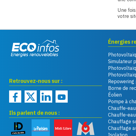
Une fois
votre si
Énergies r
Photovoltaï
Eco infos énergies
Simulateur 
renouvelables
Photovoltaï
Photovoltaïq
Retrouvez-nous sur :
Repowering 
Borne de re
Éolien
Pompe à cha
Chauffe-eau 
Ils parlent de nous :
Chauffe-ea
Chauffage so
Chauffage a
Isolation