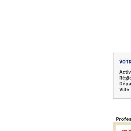
VOTR
Activ
Régio
Dépa
Ville 
Profe