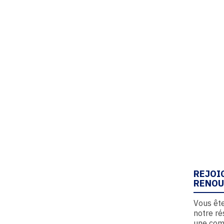
REJOI
RENOU
Vous ête
notre ré
une com