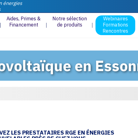
n énergies
s
Aides, Primes &
Notre sélection
Webinaires
Financement
de produits
Formations
Rencontres
tovoltaïque en Esso
VEZ LES PRESTATAIRES RGE EN ÉNERGIES