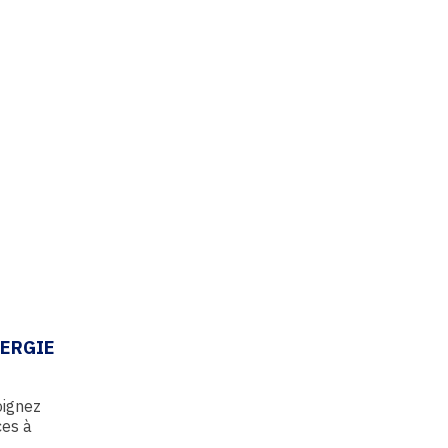
NERGIE
oignez
ces à