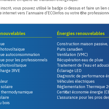
 inscrit, vous pouvez utilisé le badge ci-dessus et faire un lien
te internet vers l’annuaire d’ECOinfos ou votre fiche professionn
enouvelables
Énergies renouvelables
que
Construction maison passive
photovoltaïque
Puits canadien
que autoconsommation
Ventilation (VMC)
ue pour les professionnels
Récupération eau de pluie
photovoltaïque
Traitement de l'eau et adouc
charge IRVE
Éclairage LED
Diagnostic de performance é
leur
Véhicules électriques
solaire
Réglementation Thermique 
u thermodynamique
Certificat économie énergie (C
laire
L'assurance pour les pros de
u bois