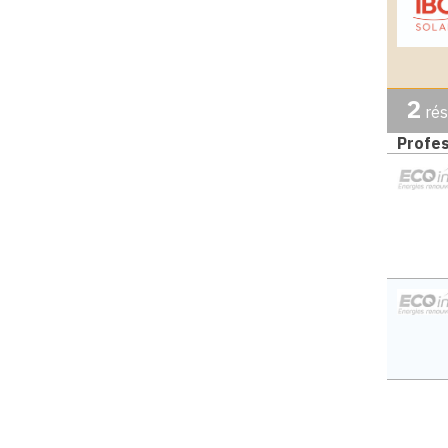
2
rés
Profes