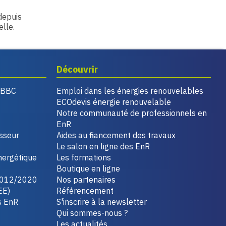
 depuis
elle.
Découvrir
, BBC
Emploi dans les énergies renouvelables
ECOdevis énergie renouvelable
Notre communauté de professionnels en
EnR
isseur
Aides au financement des travaux
Le salon en ligne des EnR
nergétique
Les formations
Boutique en ligne
2012/2020
Nos partenaires
EE)
Référencement
s EnR
S'inscrire à la newsletter
Qui sommes-nous ?
Les actualités