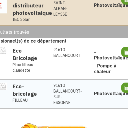
SAINT-
distributeur
Photovoltaïqu
ALBAN-
photovoltaique
LEYSSE
IBC Solar
ultats trouvés
sionnel(s) de ce département
Eco
91610
-
BALLANCOURT
Bricolage
Photovoltaïqu
Mme filleau
-
Pompe à
claudette
chaleur
Eco-
91610
-
BALLANCOURT-
bricolage
Photovoltaïqu
SUR-
FILLEAU
ESSONNE