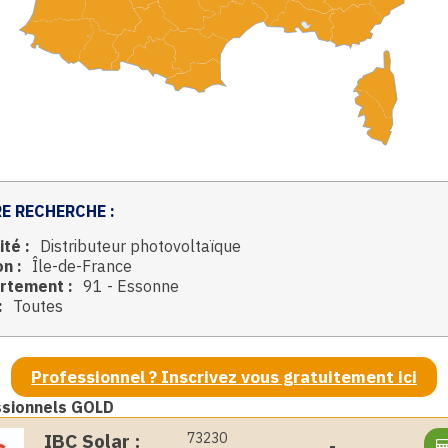
E RECHERCHE :
ité :
Distributeur photovoltaïque
n :
Île-de-France
rtement :
91 - Essonne
:
Toutes
Professionnel ? Inscrivez vous gratuitement ici
ssionnels GOLD
IBC Solar :
73230
-