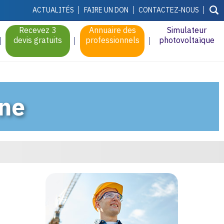
ACTUALITÉS
FAIRE UN DON
CONTACTEZ-NOUS
Recevez 3
Annuaire des
Simulateur
devis gratuits
professionnels
photovoltaïque
nne