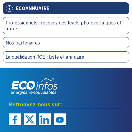
ECOANNUAIRE
Professionnels : recevez des leads photovoltaïques et
autre
Nos partenaires
La qualification RGE : Liste et annuaire
Eco infos énergies
Retrouvez-nous sur :
renouvelables