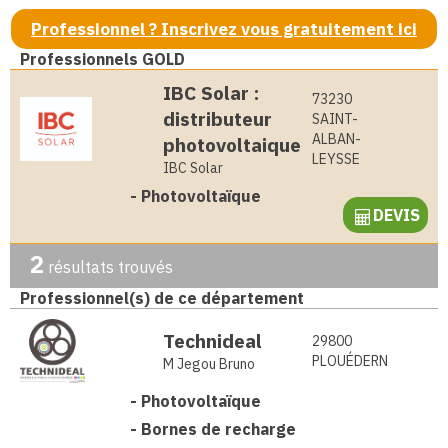
Professionnel ? Inscrivez vous gratuitement ici
Professionnels GOLD
IBC Solar :
73230
distributeur
SAINT-
ALBAN-
photovoltaique
LEYSSE
IBC Solar
-
Photovoltaïque
DEVIS
2
résultats trouvés
Professionnel(s) de ce département
Technideal
29800
PLOUÉDERN
M Jegou Bruno
-
Photovoltaïque
-
Bornes de recharge