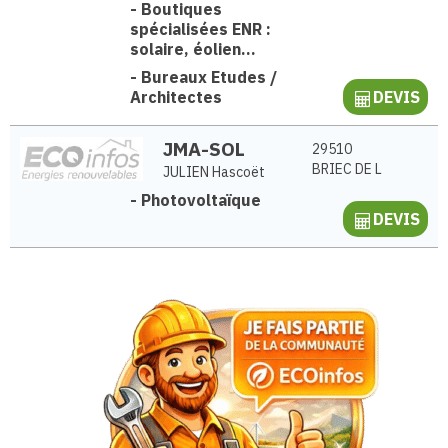
-
Boutiques
spécialisées ENR :
solaire, éolien...
-
Bureaux Etudes /
Architectes
DEVIS
JMA-SOL
29510
BRIEC DE L
JULIEN Hascoët
-
Photovoltaïque
DEVIS